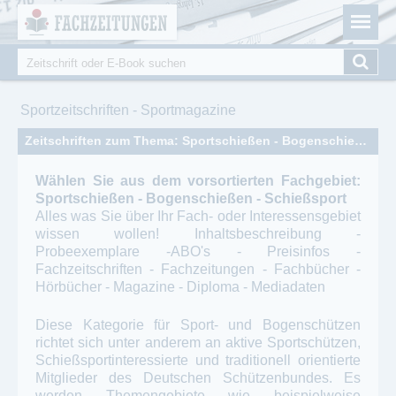
Fachzeitungen.de - Das unabhängige Portal für
Cookie-Einstellungen
Fachmagazine Fachpublikationen & eBooks
Suche
Suchformular
Sie sind hier
Sportzeitschriften - Sportmagazine
Zeitschriften zum Thema: Sportschießen - Bogenschießen - Schießsport
Wählen Sie aus dem vorsortierten Fachgebiet:
Sportschießen - Bogenschießen - Schießsport
Alles was Sie über Ihr Fach- oder Interessensgebiet
wissen wollen! Inhaltsbeschreibung -
Probeexemplare -ABO's - Preisinfos -
Fachzeitschriften - Fachzeitungen - Fachbücher -
Hörbücher - Magazine - Diploma - Mediadaten
Diese Kategorie für Sport- und Bogenschützen
richtet sich unter anderem an aktive Sportschützen,
Schießsportinteressierte und traditionell orientierte
Mitglieder des Deutschen Schützenbundes. Es
werden Themengebiete wie beispielweise