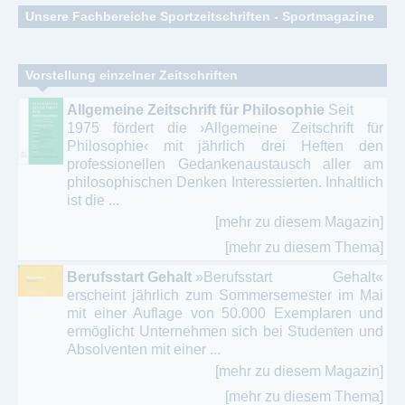
Unsere Fachbereiche Sportzeitschriften - Sportmagazine
allgemeine Sportarten - Sportpädagogik
Vorstellung einzelner Zeitschriften
Angelsport
Allgemeine Zeitschrift für Philosophie
Seit
1975 fördert die ›Allgemeine Zeitschrift für
Ballsportarten - Fußball – Handball – Basketball
Philosophie‹ mit jährlich drei Heften den
professionellen Gedankenaustausch aller am
Body Building - Fitness - Kraftsport
philosophischen Denken Interessierten. Inhaltlich
ist die ...
Clubs - Kampfsport – Kampfkunst - Kampftanz
[mehr zu diesem Magazin]
Diverse Sportarten - Ausdauersport
[mehr zu diesem Thema]
Berufsstart Gehalt
»Berufsstart Gehalt«
Flugsport - Segelflug - Flugwesen
erscheint jährlich zum Sommersemester im Mai
mit einer Auflage von 50.000 Exemplaren und
Golf - Golfmagazine
ermöglicht Unternehmen sich bei Studenten und
Absolventen mit einer ...
Jagd - Fischerei - Angelsport
[mehr zu diesem Magazin]
Leichtathletik - Laufsport - Marathon
[mehr zu diesem Thema]