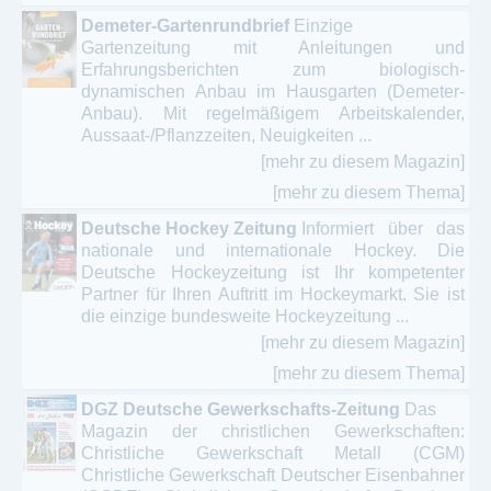
Motorsport - Kartsport – Touring
Demeter-Gartenrundbrief
Einzige
Gartenzeitung mit Anleitungen und
Online Magazin / ePaper - Sport- Fitness
Erfahrungsberichten zum biologisch-
dynamischen Anbau im Hausgarten (Demeter-
Anbau). Mit regelmäßigem Arbeitskalender,
Pferdesport - Reitsport - Pferdesportmagazine
Aussaat-/Pflanzzeiten, Neuigkeiten ...
Radsport – Rennrad - Bikesport
[mehr zu diesem Magazin]
[mehr zu diesem Thema]
Schachmagazine – Schachzeitschriften - Schach
Deutsche Hockey Zeitung
Informiert über das
Sportschießen - Bogenschießen - Schießsport
nationale und internationale Hockey. Die
Deutsche Hockeyzeitung ist Ihr kompetenter
Tanzsport - Turniertanz
Partner für Ihren Auftritt im Hockeymarkt. Sie ist
die einzige bundesweite Hockeyzeitung ...
Tennis - Badminton - Rückschlagsportarten
[mehr zu diesem Magazin]
[mehr zu diesem Thema]
Wandern - Bergsteigen - Alpinismus
DGZ Deutsche Gewerkschafts-Zeitung
Das
Wassersport - Segeln – Surfen – Rudersport -
Magazin der christlichen Gewerkschaften:
Tauchen
Christliche Gewerkschaft Metall (CGM)
Christliche Gewerkschaft Deutscher Eisenbahner