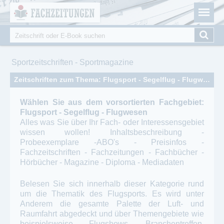
Fachzeitungen.de - Das unabhängige Portal für
Cookie-Einstellungen
Fachmagazine Fachpublikationen & eBooks
Suche
Suchformular
Sie sind hier
Sportzeitschriften - Sportmagazine
Zeitschriften zum Thema: Flugsport - Segelflug - Flugwesen
Wählen Sie aus dem vorsortierten Fachgebiet:
Flugsport - Segelflug - Flugwesen
Alles was Sie über Ihr Fach- oder Interessensgebiet
wissen wollen! Inhaltsbeschreibung -
Probeexemplare -ABO's - Preisinfos -
Fachzeitschriften - Fachzeitungen - Fachbücher -
Hörbücher - Magazine - Diploma - Mediadaten
Belesen Sie sich innerhalb dieser Kategorie rund
um die Thematik des Flugsports. Es wird unter
Anderem die gesamte Palette der Luft- und
Raumfahrt abgedeckt und über Themengebiete wie
beispielsweise Flugshows, Branchentreffen,