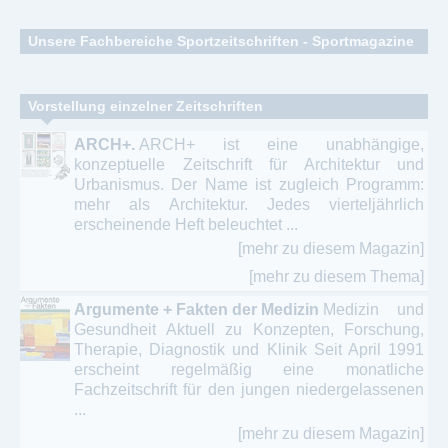
Unsere Fachbereiche Sportzeitschriften - Sportmagazine
allgemeine Sportarten - Sportpädagogik
Vorstellung einzelner Zeitschriften
Angelsport
ARCH+.
ARCH+ ist eine unabhängige,
konzeptuelle Zeitschrift für Architektur und
Ballsportarten - Fußball – Handball – Basketball
Urbanismus. Der Name ist zugleich Programm:
mehr als Architektur. Jedes vierteljährlich
Body Building - Fitness - Kraftsport
erscheinende Heft beleuchtet ...
[mehr zu diesem Magazin]
Clubs - Kampfsport – Kampfkunst - Kampftanz
[mehr zu diesem Thema]
Diverse Sportarten - Ausdauersport
Argumente + Fakten der Medizin
Medizin und
Gesundheit Aktuell zu Konzepten, Forschung,
Flugsport - Segelflug - Flugwesen
Therapie, Diagnostik und Klinik Seit April 1991
erscheint regelmäßig eine monatliche
Golf - Golfmagazine
Fachzeitschrift für den jungen niedergelassenen
...
Jagd - Fischerei - Angelsport
[mehr zu diesem Magazin]