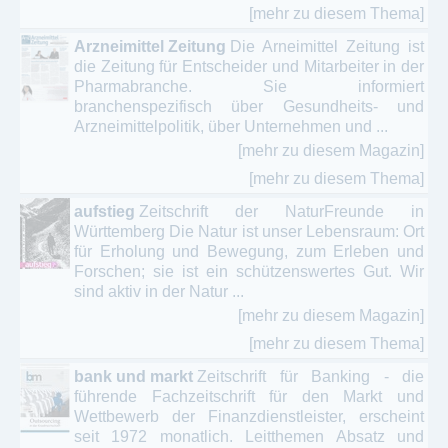
Leichtathletik - Laufsport - Marathon
[mehr zu diesem Thema]
Motorsport - Kartsport – Touring
Arzneimittel Zeitung
Die Arneimittel Zeitung ist
die Zeitung für Entscheider und Mitarbeiter in der
Online Magazin / ePaper - Sport- Fitness
Pharmabranche. Sie informiert
branchenspezifisch über Gesundheits- und
Arzneimittelpolitik, über Unternehmen und ...
Pferdesport - Reitsport - Pferdesportmagazine
[mehr zu diesem Magazin]
Radsport – Rennrad - Bikesport
[mehr zu diesem Thema]
Schachmagazine – Schachzeitschriften - Schach
aufstieg
Zeitschrift der NaturFreunde in
Württemberg Die Natur ist unser Lebensraum: Ort
Sportschießen - Bogenschießen - Schießsport
für Erholung und Bewegung, zum Erleben und
Forschen; sie ist ein schützenswertes Gut. Wir
Tanzsport - Turniertanz
sind aktiv in der Natur ...
[mehr zu diesem Magazin]
Tennis - Badminton - Rückschlagsportarten
[mehr zu diesem Thema]
Wandern - Bergsteigen - Alpinismus
bank und markt
Zeitschrift für Banking - die
führende Fachzeitschrift für den Markt und
Wassersport - Segeln – Surfen – Rudersport -
Wettbewerb der Finanzdienstleister, erscheint
Tauchen
seit 1972 monatlich. Leitthemen Absatz und