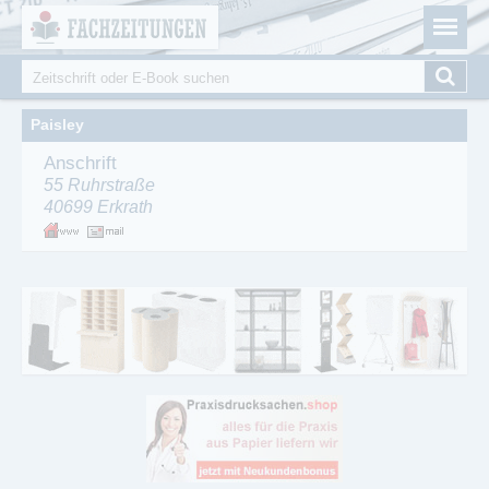
Fachzeitungen.de - Das unabhängige Portal für
Cookie-Einstellungen
Fachmagazine Fachpublikationen & eBooks
Suche
Suchformular
Paisley
Anschrift
55 Ruhrstraße
40699
Erkrath