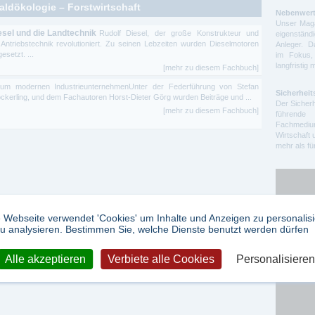
aldökologie – Forstwirtschaft
Nebenwert
Unser Maga
iesel und die Landtechnik
Rudolf Diesel, der große Konstrukteur und
eigenstä
 Antriebstechnik revolutioniert. Zu seinen Lebzeiten wurden Dieselmotoren
Anleger. D
esetzt. ...
im Fokus,
langfristig 
[mehr zu diesem Fachbuch]
um modernen IndustrieunternehmenUnter der Federführung von Stefan
Sicherheit
Köckerling, und dem Fachautoren Horst-Dieter Görg wurden Beiträge und ...
Der Sicherh
[mehr zu diesem Fachbuch]
führende 
Fachmedium
Wirtschaft 
mehr als f
 Webseite verwendet 'Cookies' um Inhalte und Anzeigen zu personalis
u analysieren. Bestimmen Sie, welche Dienste benutzt werden dürfen
Google Ad
Alle akzeptieren
Verbiete alle Cookies
Personalisieren