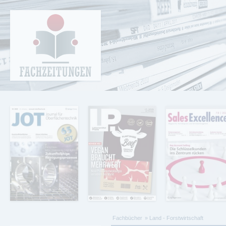
Cookie-Einstellungen
Fachzeitungen.de - Das unabhängige Portal
für Fachmagazine Fachpublikationen &
eBooks
Fachbücher
Land - Forstwirtschaft