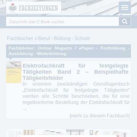
Fachzeitungen.de - Das unabhängige Portal für
Cookie-Einstellungen
Fachmagazine Fachpublikationen & eBooks
Suche
Suchformular
Sie sind hier
Fachbücher
Beruf - Bildung - Schule
Fachbücher: Online Magazin / ePaper - Fortbildung -
Ausbildung - Weiterbildung
Elektrofachkraft für festgelegte
Tätigkeiten Band 2 – Beispielhafte
Tätigkeitsfelder
In unserem zweibändigen Grundlagenbuch
„Elektrofachkraft für festgelegte Tätigkeiten“
werden alle Schritte beschrieben, die für eine
regelkonforme Bestellung der Elektrofachkraft für
...
[mehr zu diesem Fachbuch]