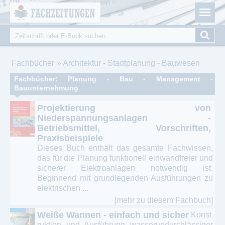
Fachzeitungen.de - Das unabhängige Portal für
Cookie-Einstellungen
Fachmagazine Fachpublikationen & eBooks
Suche
Suchformular
Sie sind hier
Fachbücher
Architektur - Stadtplanung - Bauwesen
Fachbücher: Planung - Bau - Management -
Bauunternehmung
Projektierung von
Niederspannungsanlagen -
Betriebsmittel, Vorschriften,
Praxisbeispiele
Dieses Buch enthält das gesamte Fachwissen,
das für die Planung funktionell einwandfreier und
sicherer Elektroanlagen notwendig ist.
Beginnend mit grundlegenden Ausführungen zu
elektrischen ...
[mehr zu diesem Fachbuch]
Weiße Wannen - einfach und sicher
Konst
ruktion und Ausführung wasserundurchlässiger