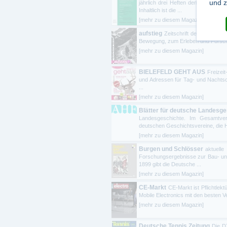
und z
jährlich drei Heften den professio
Inhaltlich ist die ...
[mehr zu diesem Magazin]
aufstieg
Zeitschrift der NaturFre
Bewegung, zum Erleben und Forschen;
[mehr zu diesem Magazin]
BIELEFELD GEHT AUS
Freizei
und Adressen für Tag- und Nachtsch
...
[mehr zu diesem Magazin]
Blätter für deutsche Landesge
Landesgeschichte. Im Gesamtver
deutschen Geschichtsvereine, die Hi
[mehr zu diesem Magazin]
Burgen und Schlösser
aktuel
Forschungsergebnisse zur Bau- un
1899 gibt die Deutsche ...
[mehr zu diesem Magazin]
CE-Markt
CE-Markt ist Pflichtlek
Mobile Electronics mit den besten 
[mehr zu diesem Magazin]
Deutsche Tennis Zeitung
Die D