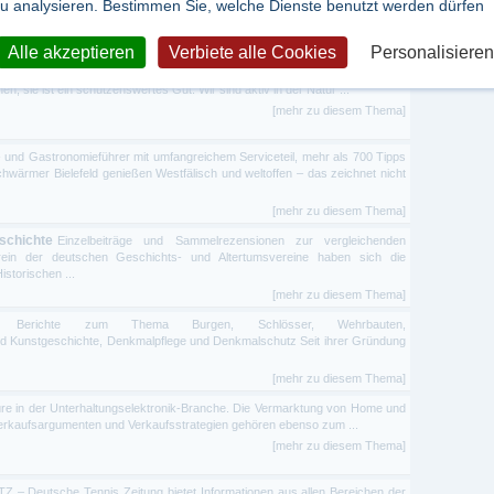
u analysieren. Bestimmen Sie, welche Dienste benutzt werden dürfen
nellen Gedankenaustausch aller am philosophischen Denken Interessierten.
[mehr zu diesem Thema]
Alle akzeptieren
Verbiete alle Cookies
Personalisieren
unde in Württemberg Die Natur ist unser Lebensraum: Ort für Erholung und
 sie ist ein schützenswertes Gut. Wir sind aktiv in der Natur ...
[mehr zu diesem Thema]
t- und Gastronomieführer mit umfangreichem Serviceteil, mehr als 700 Tipps
wärmer Bielefeld genießen Westfälisch und weltoffen – das zeichnet nicht
[mehr zu diesem Thema]
schichte
Einzelbeiträge und Sammelrezensionen zur vergleichenden
ein der deutschen Geschichts- und Altertumsvereine haben sich die
storischen ...
[mehr zu diesem Thema]
le Berichte zum Thema Burgen, Schlösser, Wehrbauten,
d Kunstgeschichte, Denkmalpflege und Denkmalschutz Seit ihrer Gründung
[mehr zu diesem Thema]
türe in der Unterhaltungselektronik-Branche. Die Vermarktung von Home und
Verkaufsargumenten und Verkaufsstrategien gehören ebenso zum ...
[mehr zu diesem Thema]
TZ – Deutsche Tennis Zeitung bietet Informationen aus allen Bereichen der