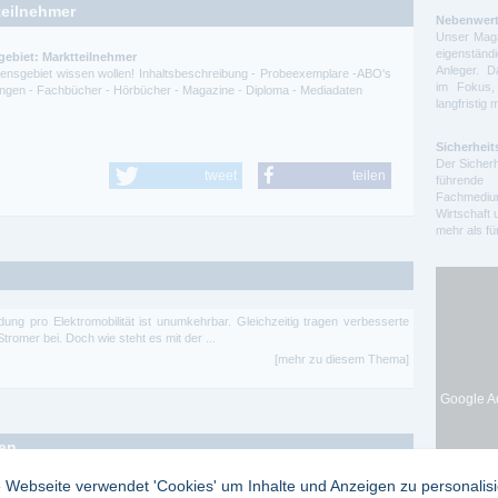
teilnehmer
Nebenwert
Unser Maga
eigenstä
gebiet: Marktteilnehmer
Anleger. D
ssensgebiet wissen wollen! Inhaltsbeschreibung - Probeexemplare -ABO's
im Fokus,
itungen - Fachbücher - Hörbücher - Magazine - Diploma - Mediadaten
langfristig 
Sicherheit
Der Sicherh
tweet
teilen
führende 
Fachmedium
Wirtschaft 
mehr als f
idung pro Elektromobilität ist unumkehrbar. Gleichzeitig tragen verbesserte
romer bei. Doch wie steht es mit der ...
[mehr zu diesem Thema]
Google Ad
ten
 Webseite verwendet 'Cookies' um Inhalte und Anzeigen zu personalis
osophie
Seit 1975 fördert die ›Allgemeine Zeitschrift für Philosophie‹ mit