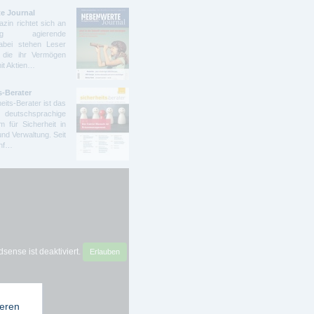
e Journal
zin richtet sich an
ndig agierende
abei stehen Leser
 die ihr Vermögen
mit Aktien…
s-Berater
eits-Berater ist das
deutschsprachige
 für Sicherheit in
und Verwaltung. Seit
ünf…
sense ist deaktiviert.
Erlauben
ieren