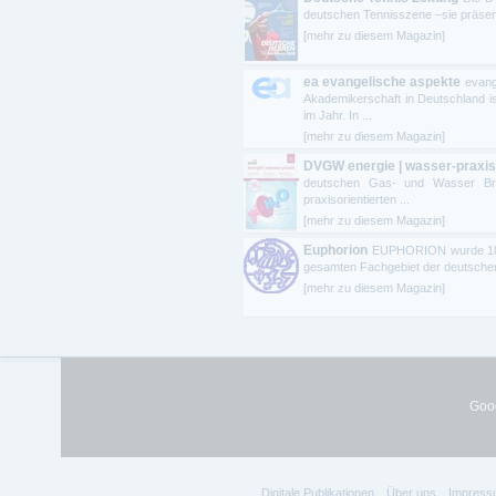
deutschen Tennisszene –sie präsentie
[mehr zu diesem Magazin]
ea evangelische aspekte
evang
Akademikerschaft in Deutschland is
im Jahr. In ...
[mehr zu diesem Magazin]
DVGW energie | wasser-praxis
deutschen Gas- und Wasser Bran
praxisorientierten ...
[mehr zu diesem Magazin]
Euphorion
EUPHORION wurde 1894 
gesamten Fachgebiet der deutschen P
[mehr zu diesem Magazin]
Goog
Digitale Publikationen
Über uns
Impress