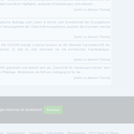
rt sportliche Highlights, analysiert Entwicklungen und erläutert ...
[mehr zu diesem Thema]
elische Beiträge zum Leben in Kirche und Gesellschaft Die Evangelische
t Herausgeberin der Zeitschrift evangelische aspekte Sie erscheint viermal
[mehr zu diesem Thema]
Die »DVGW energie | wasser-praxis« ist die führende Fachzeitschrift der
che. 11 Mal im Jahr informiert sie mit technischen Fachbeiträgen,
[mehr zu diesem Thema]
gegründet und widmet sich als „Zeitschrift für Literaturgeschichte“ dem
hilologie. Mindestens ein Heft pro Jahrgang ist für die ...
[mehr zu diesem Thema]
le Adsense ist deaktiviert.
Erlauben
um
Datenschutz
Zeitungen - Zeitschriften
Blogeinträge
SEO-Tipps für Blogs