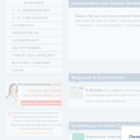
STARTSEITE
Zeitschriften zum Thema: Markt
A - Z | ZEITSCHRIFTEN
Wählen Sie aus dem vorsortierten Fach
A - Z | VERLAGSLISTE
Alles was Sie über Ihr Fach- oder Intere
FACHBLOGS
- Preisinfos - Fachzeitschriften - Fachze
PRESSEPORTAL
FACHBEITRÄGE
BEI UNS WERBEN
VERLAG NEU ANMELDEN
BLOG NEU ANMELDEN
LOGIN
Magazine & Zeitschriften:
E-Mobility
Die politische Entsche
Technologien zum Durchbruch der St
[mehr zu diesem Magazin]
Vorstellung einzelner Zeitschrif
Diese
Allgemeine Zeitschrift für Phil