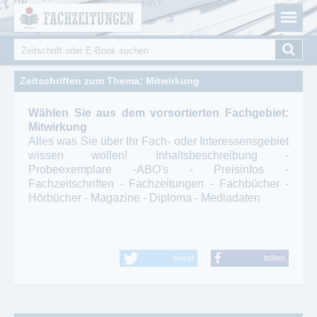
Fachzeitungen.de - Das unabhängige Portal für
Cookie-Einstellungen
Fachmagazine Fachpublikationen & eBooks
Suche
Suchformular
Zeitschriften zum Thema: Mitwirkung
Wählen Sie aus dem vorsortierten Fachgebiet:
Mitwirkung
Alles was Sie über Ihr Fach- oder Interessensgebiet
wissen wollen! Inhaltsbeschreibung -
Probeexemplare -ABO's - Preisinfos -
Fachzeitschriften - Fachzeitungen - Fachbücher -
Hörbücher - Magazine - Diploma - Mediadaten
tweet
teilen