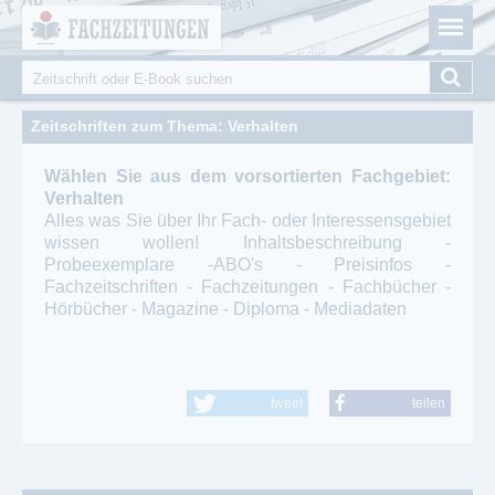
Fachzeitungen.de - Das unabhängige Portal für
Cookie-Einstellungen
Fachmagazine Fachpublikationen & eBooks
Suche
Suchformular
Zeitschriften zum Thema: Verhalten
Wählen Sie aus dem vorsortierten Fachgebiet:
Verhalten
Alles was Sie über Ihr Fach- oder Interessensgebiet
wissen wollen! Inhaltsbeschreibung -
Probeexemplare -ABO's - Preisinfos -
Fachzeitschriften - Fachzeitungen - Fachbücher -
Hörbücher - Magazine - Diploma - Mediadaten
tweet
teilen