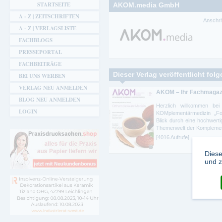
STARTSEITE
AKOM.media GmbH
A - Z | ZEITSCHRIFTEN
Anschri
A - Z | VERLAGSLISTE
FACHBLOGS
PRESSEPORTAL
FACHBEITRÄGE
Dieser Verlag veröffentlicht fol
BEI UNS WERBEN
VERLAG NEU ANMELDEN
AKOM – Ihr Fachmagaz
BLOG NEU ANMELDEN
Herzlich willkommen b
LOGIN
KOMplementärmedizin „Fort
Blick durch eine hochwertig
Themenwelt der Komplement
[4016 Aufrufe]
Diese
und z