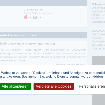
Nebenwert
Unser Maga
ft
Casteller Str. 48
eigenstä
65719
Hofheim am Taunus
Anleger. D
im Fokus,
langfristig 
Sicherheit
Der Sicherh
gende Fachzeitschriften:
führende 
Fachmedium
in für angewandte Komplementärmedizin
Wirtschaft 
mehr als f
ei der AKOM.media GmbH! AKOM - Ihr Fachmagzin für Angewandte
bildung mit Niveau“ ist der Leitsatz von AKOM, was schon auf den ersten
e Aufmachung und das reduzierte Design ersichtlich ist. Inhaltlich wird die
ärmedizin auf hohem ...
[mehr zu diesem Magazin]
 Webseite verwendet 'Cookies' um Inhalte und Anzeigen zu personalis
u analysieren. Bestimmen Sie, welche Dienste benutzt werden dürfen
Google Ad
Alle akzeptieren
Verbiete alle Cookies
Personalisieren