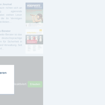
e Journal
zin richtet sich an
ndig agierende
abei stehen Leser
 die ihr Vermögen
mit Aktien…
s-Berater
eits-Berater ist das
deutschsprachige
 für Sicherheit in
und Verwaltung. Seit
ünf…
ieren
sense ist deaktiviert.
Erlauben