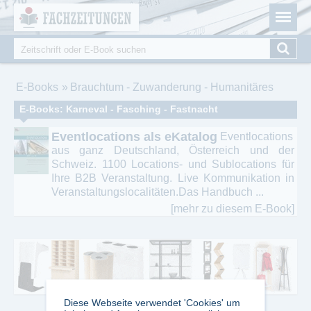
Fachzeitungen.de - Das unabhängige Portal für
Cookie-Einstellungen
Fachmagazine Fachpublikationen & eBooks
Suche
Suchformular
Sie sind hier
E-Books
Brauchtum - Zuwanderung - Humanitäres
E-Books: Karneval - Fasching - Fastnacht
Eventlocations als eKatalog
Eventlocations
aus ganz Deutschland, Österreich und der
Schweiz. 1100 Locations- und Sublocations für
Ihre B2B Veranstaltung. Live Kommunikation in
Veranstaltungslocalitäten.Das Handbuch ...
[mehr zu diesem E-Book]
Diese Webseite verwendet 'Cookies' um