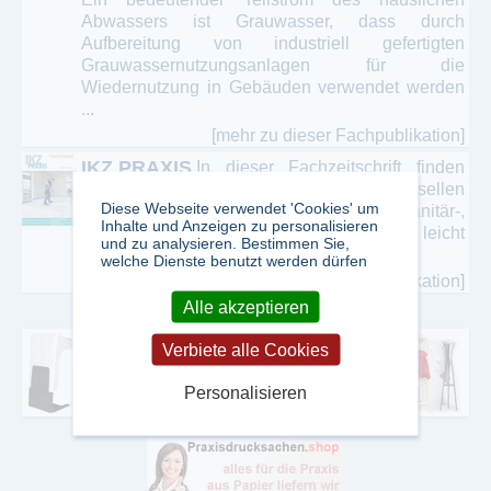
Abwassers ist Grauwasser, dass durch
Aufbereitung von industriell gefertigten
Grauwassernutzungsanlagen für die
Wiedernutzung in Gebäuden verwendet werden
...
[mehr zu dieser Fachpublikation]
IKZ PRAXIS
In dieser Fachzeitschrift finden
Berufsanfänger, Lehrlinge und Gesellen
Diese Webseite verwendet 'Cookies' um
praxisbezogene Informationen aus der Sanitär-,
Inhalte und Anzeigen zu personalisieren
Heizungs-, Lüftungs- und Klimatechnik. In leicht
und zu analysieren. Bestimmen Sie,
verständlichen Beiträgen ...
welche Dienste benutzt werden dürfen
[mehr zu dieser Fachpublikation]
Alle akzeptieren
Verbiete alle Cookies
Personalisieren