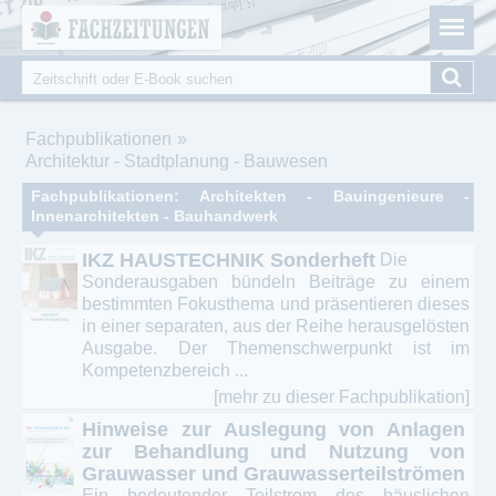
Fachzeitungen.de - Das unabhängige Portal für
Cookie-Einstellungen
Fachmagazine Fachpublikationen & eBooks
Suche
Suchformular
Sie sind hier
Fachpublikationen
Architektur - Stadtplanung - Bauwesen
Fachpublikationen: Architekten - Bauingenieure -
Innenarchitekten - Bauhandwerk
IKZ HAUSTECHNIK Sonderheft
Die
Sonderausgaben bündeln Beiträge zu einem
bestimmten Fokusthema und präsentieren dieses
in einer separaten, aus der Reihe herausgelösten
Ausgabe. Der Themenschwerpunkt ist im
Kompetenzbereich ...
[mehr zu dieser Fachpublikation]
Hinweise zur Auslegung von Anlagen
zur Behandlung und Nutzung von
Grauwasser und Grauwasserteilströmen
Ein bedeutender Teilstrom des häuslichen