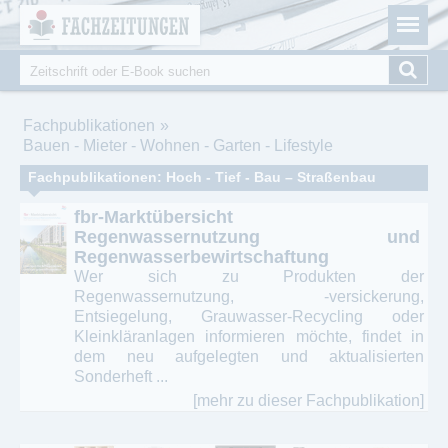
Fachzeitungen.de - Das unabhängige Portal für
Cookie-Einstellungen
Fachmagazine Fachpublikationen & eBooks
Suche
Suchformular
Sie sind hier
Fachpublikationen
Bauen - Mieter - Wohnen - Garten - Lifestyle
Fachpublikationen: Hoch - Tief - Bau – Straßenbau
fbr-Marktübersicht
Regenwassernutzung und
Regenwasserbewirtschaftung
Wer sich zu Produkten der
Regenwassernutzung, -versickerung,
Entsiegelung, Grauwasser-Recycling oder
Kleinkläranlagen informieren möchte, findet in
dem neu aufgelegten und aktualisierten
Sonderheft ...
[mehr zu dieser Fachpublikation]