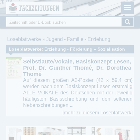
Fachzeitungen.de - Das unabhängige Portal für
Cookie-Einstellungen
Fachmagazine Fachpublikationen & eBooks
Suche
Suchformular
Sie sind hier
Loseblattwerke
Jugend - Familie - Erziehung
Loseblattwerke: Erziehung - Förderung – Sozialisation
Selbstlaute/Vokale, Basiskonzept Lesen,
Prof. Dr. Günther Thomé, Dr. Dorothea
Thomé
Auf diesem großen A2-Poster (42 x 59,4 cm)
werden nach dem Basiskonzept Lesen erstmalig
ALLE VOKALE des Deutschen mit der jeweilig
häufigsten Basisschreibung und den seltenen
Nebenschreibungen ...
[mehr zu diesem Loseblattwerk]