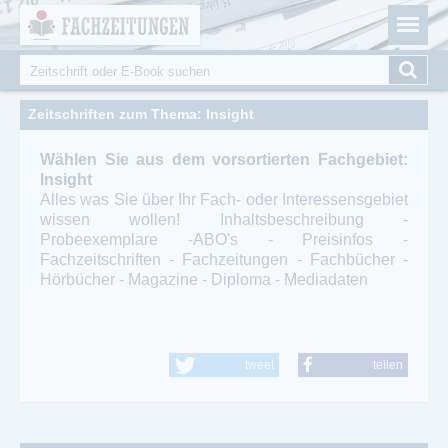
Fachzeitungen.de - Das unabhängige Portal für
Cookie-Einstellungen
Fachmagazine Fachpublikationen & eBooks
Suche
Suchformular
Zeitschriften zum Thema: Insight
Wählen Sie aus dem vorsortierten Fachgebiet:
Insight
Alles was Sie über Ihr Fach- oder Interessensgebiet
wissen wollen! Inhaltsbeschreibung -
Probeexemplare -ABO's - Preisinfos -
Fachzeitschriften - Fachzeitungen - Fachbücher -
Hörbücher - Magazine - Diploma - Mediadaten
tweet
teilen