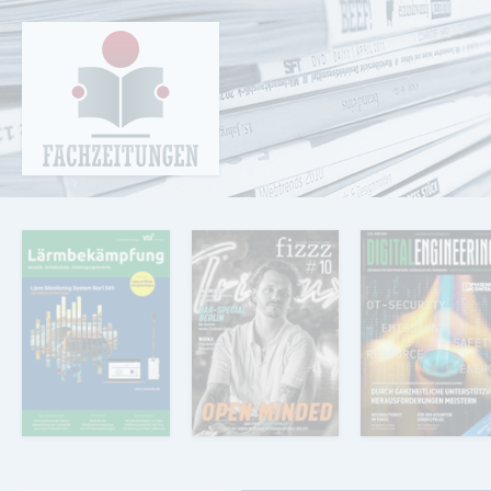
Cookie-Einstellungen
Fachzeitungen.de - Das unabhängige Portal
für Fachmagazine Fachpublikationen &
eBooks