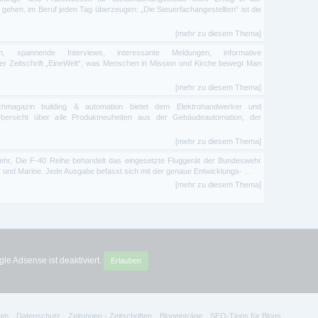
n gehen, im Beruf jeden Tag überzeugen: „Die Steuerfachangestellten“ ist die
[mehr zu diesem Thema]
n, spannende Interviews, interessante Meldungen, informative
der Zeitschrift „EineWelt“, was Menschen in Mission und Kirche bewegt Man
[mehr zu diesem Thema]
hmagazin building & automation bietet dem Elektrohandwerker und
bersicht über alle Produktneuheiten aus der Gebäudeautomation, der
[mehr zu diesem Thema]
hr, Die F-40 Reihe behandelt das eingesetzte Fluggerät der Bundeswehr
r und Marine. Jede Ausgabe befasst sich mit der genaue Entwicklungs- ...
[mehr zu diesem Thema]
le Adsense ist deaktiviert.
Erlauben
um
Datenschutz
Zeitungen - Zeitschriften
Blogeinträge
SEO-Tipps für Blogs