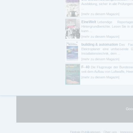
Ausbildung, sicher in alle Prüfunge
...
[mehr zu diesem Magazin]
EineWelt
Lebendige Reportage
Hintergrundberichte. Lesen Sie in 
kann ...
[mehr zu diesem Magazin]
building & automation
Das Fac
Elektroplaner eine umfassende Ü
Installationstechnik, dem ...
[mehr zu diesem Magazin]
F- 40
Die Flugzeuge der Bundeswe
seit dem Aufbau von Luftwaffe, Hee
[mehr zu diesem Magazin]
Goog
Digitale Publikationen
Über uns
Impress