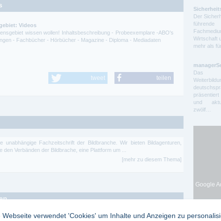
s
Sicherheit
Der Sicherh
führende 
gebiet: Videos
Fachmedium
ssensgebiet wissen wollen! Inhaltsbeschreibung - Probeexemplare -ABO's
Wirtschaft 
itungen - Fachbücher - Hörbücher - Magazine - Diploma - Mediadaten
mehr als f
managerS
Das auf
tweet
teilen
Weiterbil
deutschs
präsentier
und aktue
zwölf…
e unabhängige Fachzeitschrift der Bildbranche. Wir bieten Bildagenturen,
e den Verbänden der Bildbrache, eine Plattform um ...
[mehr zu diesem Thema]
Google Ad
ten
 Webseite verwendet 'Cookies' um Inhalte und Anzeigen zu personalis
it den guten Nachrichten "Augenblick mal" ist eine Zeitschrift, die in aktuellen