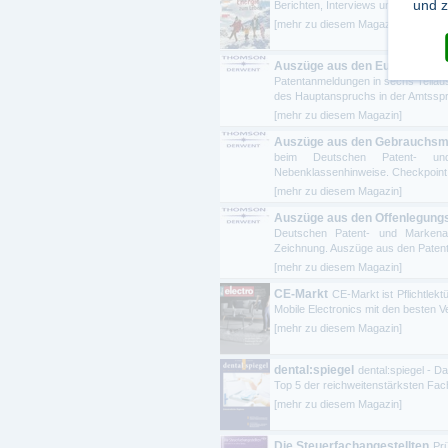
und z
Berichten, Interviews und Reportage
[mehr zu diesem Magazin]
Auszüge aus den Europäische
Patentanmeldungen in sechs Teilaus
des Hauptanspruchs in der Amtsspra
[mehr zu diesem Magazin]
Auszüge aus den Gebrauchsm
beim Deutschen Patent- und M
Nebenklassenhinweise. Checkpoint i
[mehr zu diesem Magazin]
Auszüge aus den Offenlegungss
Deutschen Patent- und Markenamt
Zeichnung. Auszüge aus den Patents
[mehr zu diesem Magazin]
CE-Markt
CE-Markt ist Pflichtlek
Mobile Electronics mit den besten 
[mehr zu diesem Magazin]
dental:spiegel
dental:spiegel - D
Top 5 der reichweitenstärksten Fach
[mehr zu diesem Magazin]
Die Steuerfachangestellten
Pr