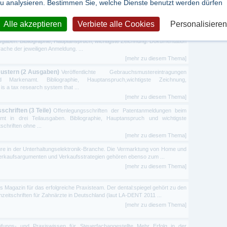
u analysieren. Bestimmen Sie, welche Dienste benutzt werden dürfen
n die biblische Botschaft und den christlichen Glauben ...
[mehr zu diesem Thema]
Alle akzeptieren
Verbiete alle Cookies
Personalisieren
n Patentanmeldungen (6 Teilausgaben)
Auszüge aller europäischen
gaben. Bibliographie, Hauptanspruch, wichtigste Zeichnung. Dokumentation
che der jeweiligen Anmeldung. ...
[mehr zu diesem Thema]
ustern (2 Ausgaben)
Veröffentlichte Gebrauchsmustereintragungen
arkenamt. Bibliographie, Hauptanspruch,wichtigste Zeichnung,
s a tax research system that ...
[mehr zu diesem Thema]
chriften (3 Teile)
Offenlegungsschriften der Patentanmeldungen beim
 in drei Teilausgaben. Bibliographie, Hauptanspruch und wichtigste
chriften ohne ...
[mehr zu diesem Thema]
türe in der Unterhaltungselektronik-Branche. Die Vermarktung von Home und
Verkaufsargumenten und Verkaufsstrategien gehören ebenso zum ...
[mehr zu diesem Thema]
as Magazin für das erfolgreiche Praxisteam. Der dental:spiegel gehört zu den
zeitschriften für Zahnärzte in Deutschland (laut LA-DENT 2011 ...
[mehr zu diesem Thema]
üfungs- und Praxiswissen für Steuerfachangestellte Mehr Erfolg in der