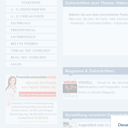
STARTSEITE
Zeitschriften zum Thema: Video
A - Z | ZEITSCHRIFTEN
Wählen Sie aus dem vorsortierten Fach
A - Z | VERLAGSLISTE
Alles was Sie über Ihr Fach- oder Intere
FACHBLOGS
- Preisinfos - Fachzeitschriften - Fachze
PRESSEPORTAL
FACHBEITRÄGE
BEI UNS WERBEN
VERLAG NEU ANMELDEN
BLOG NEU ANMELDEN
LOGIN
Magazine & Zeitschriften:
VISUELL
Visuell ist die führend
Bildeinkäufern und Fotografen, sowi
[mehr zu diesem Magazin]
Vorstellung einzelner Zeitschrif
Diese
Augenblick mal
Die Zeitschrift m