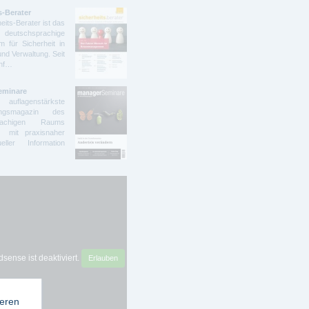
s-Berater
eits-Berater ist das
deutschsprachige
 für Sicherheit in
und Verwaltung. Seit
ünf…
eminare
lagenstärkste
dungsmagazin des
prachigen Raums
t mit praxisnaher
ller Information
sense ist deaktiviert.
Erlauben
ieren