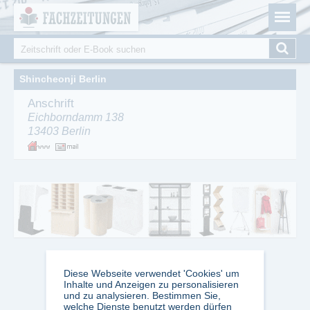
Fachzeitungen.de - Das unabhängige Portal für
Cookie-Einstellungen
Fachmagazine Fachpublikationen & eBooks
Suche
Suchformular
Shincheonji Berlin
Anschrift
Eichborndamm 138
13403
Berlin
Diese Webseite verwendet 'Cookies' um
Inhalte und Anzeigen zu personalisieren
und zu analysieren. Bestimmen Sie,
welche Dienste benutzt werden dürfen