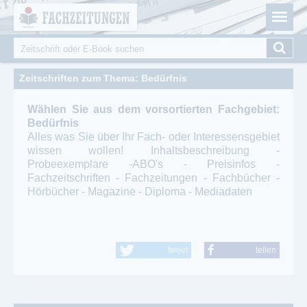
Fachzeitungen.de - Das unabhängige Portal für
Cookie-Einstellungen
Fachmagazine Fachpublikationen & eBooks
Suche
Suchformular
Zeitschriften zum Thema: Bedürfnis
Wählen Sie aus dem vorsortierten Fachgebiet:
Bedürfnis
Alles was Sie über Ihr Fach- oder Interessensgebiet
wissen wollen! Inhaltsbeschreibung -
Probeexemplare -ABO's - Preisinfos -
Fachzeitschriften - Fachzeitungen - Fachbücher -
Hörbücher - Magazine - Diploma - Mediadaten
tweet
teilen