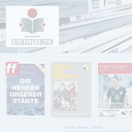
Cookie-Einstellungen
Fachzeitungen.de - Das unabhängige Portal
für Fachmagazine Fachpublikationen &
eBooks
Kunst - Literatur - Theater