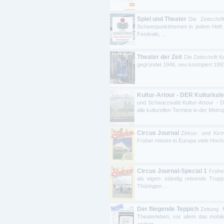
Spiel und Theater
Die Zeitschr
Schwerpunktthemen in jedem Heft.
Festivals, ...
Theater der Zeit
Die Zeitschrift f
gegründet 1946, neu konzipiert 1993
Kultur-Artour - DER Kulturka
und Schwarzwald Kultur-Artour - 
alle kulturellen Termine in der Metrop
Circus Journal
Zirkus- und Kir
Früher reisten in Europa viele Hochs
Circus Journal-Special 1
Früher
als eigen- ständig reisende Trup
Thüringen. ...
Der fliegende Teppich
Zeitung 
Theaterleben, vor allem das mobile
anders ...