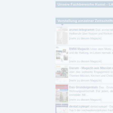
Unsere Fachbereiche Kunst - Lit
Austellungen - Kunstvereine - Kunstka
Vorstellung einzelner Zeitschrif
Bildende Kunst - Kunsthandwerk – Maler
Literatur - Epik – Dramatik – Lyrik – E
arznei-telegramm
Das arznei-te
Heilberufe über Nutzen und Risiken 
Literatur und Theater regional - Büh
[mehr zu diesem Magazin]
Online Magazin / ePaper - Buch - Thea
BMW Magazin
Unter dem Motto 
Theater - Oper - Operette - Musical -
und die Haltung, im Leben niemals
...
Theater - Schauspiel – Kabarett – Bühn
[mehr zu diesem Magazin]
Darum - Magazin aus Mission
über das weltweite Engagement vo
Themen Mission, Kirchen und Christe
[mehr zu diesem Magazin]
Das Grundeigentum
Das Grund
Wohnungswirtschaft. Für jeden, der
Immobilie. Mit ...
[mehr zu diesem Magazin]
dental:spiegel
dental:spiegel - D
Top 5 der reichweitenstärksten Fach