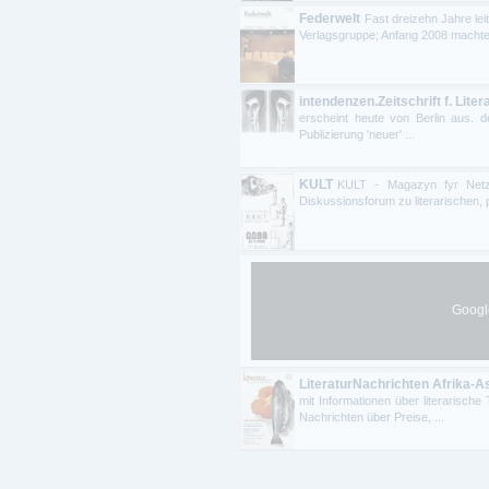
Federwelt
Fast dreizehn Jahre lei
Verlagsgruppe; Anfang 2008 machte s
intendenzen.Zeitschrift f. Liter
erscheint heute von Berlin aus. d
Publizierung 'neuer' ...
KULT
KULT - Magazyn fyr Netzwe
Diskussionsforum zu literarischen, 
Google
LiteraturNachrichten Afrika-A
mit Informationen über literarisch
Nachrichten über Preise, ...