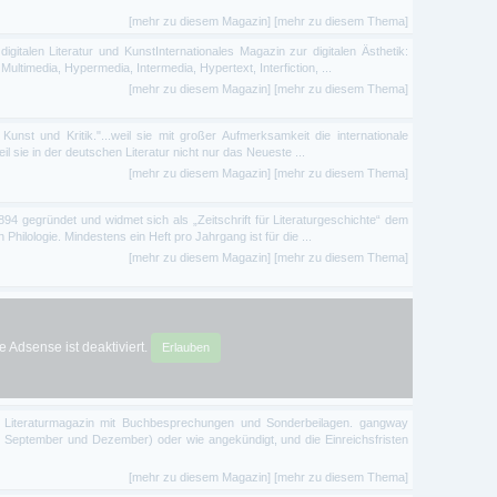
[mehr zu diesem Magazin]
[mehr zu diesem Thema]
igitalen Literatur und KunstInternationales Magazin zur digitalen Ästhetik:
 Multimedia, Hypermedia, Intermedia, Hypertext, Interfiction, ...
[mehr zu diesem Magazin]
[mehr zu diesem Thema]
r, Kunst und Kritik."...weil sie mit großer Aufmerksamkeit die internationale
eil sie in der deutschen Literatur nicht nur das Neueste ...
[mehr zu diesem Magazin]
[mehr zu diesem Thema]
gegründet und widmet sich als „Zeitschrift für Literaturgeschichte“ dem
hilologie. Mindestens ein Heft pro Jahrgang ist für die ...
[mehr zu diesem Magazin]
[mehr zu diesem Thema]
 Adsense ist deaktiviert.
Erlauben
 Literaturmagazin mit Buchbesprechungen und Sonderbeilagen. gangway
uni, September und Dezember) oder wie angekündigt, und die Einreichsfristen
[mehr zu diesem Magazin]
[mehr zu diesem Thema]