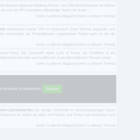
tete Barbara Stang die Abteilung Presse- und Öffentlichkeitsarbeit der Aufbau
ie sich als PR-Consultant selbständig. Neben der freien ...
[mehr zu diesem Magazin]
[mehr zu diesem Thema]
atur
intendenzen wurde 1997 im Kulturraum Jena/ Weimar gegründet und
em vornehmlich als Printpublikation organisierten Projekt geht es um die
[mehr zu diesem Magazin]
[mehr zu diesem Thema]
rk-Poesy Die Zeitschrift bietet Lyrik & Prosa, ein Feuilleton & ein
philosophischen oder auch politischen & gesellschaftlichen Themen sowie ...
[mehr zu diesem Magazin]
[mehr zu diesem Thema]
 Adsense ist deaktiviert.
Erlauben
sien-Lateinamerika
Die einzige Zeitschrift im deutschsprachigen Raum
e Tendenzen im Süden der Welt, mit Porträts und Texten von AutorInnen und
[mehr zu diesem Magazin]
[mehr zu diesem Thema]