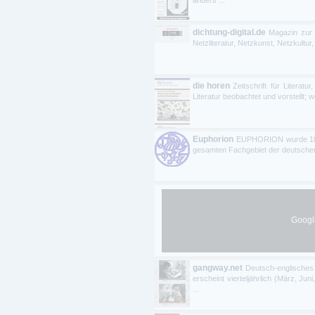
dichtung-digital.de
Magazin zur d
Netzliteratur, Netzkunst, Netzkultur,
die horen
Zeitschrift für Literatu
Literatur beobachtet und vorstellt; w
Euphorion
EUPHORION wurde 1894 
gesamten Fachgebiet der deutschen P
Google
gangway.net
Deutsch-englisches
erscheint vierteljährlich (März, J
...