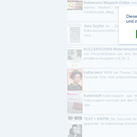
Indonesien Magazin Online
Ind
Interest Medium". Informative 
Landeskunde, Alltag, ...
Diese
und z
Jura Soyfer
Int. Zeitschrift f
Kulturwissenschaften dient der V
Jura ...
KULLERAUGEN-Materialsamm
von Persönlichkeiten aus dem Med
erhältliche Ausgaben z.B.:Nr. 3 ...
kultur.west
NRW hat Theater, Ope
Tausende Orte. Eine unübersehbare Z
kunststoff
Kulturmagazin aus Mi
Kulturmagazin berichtet aus dem G
oder ...
TEXT + KRITIK
Die Zeitschrift 
gegründet. Im Selbstverlag erschien