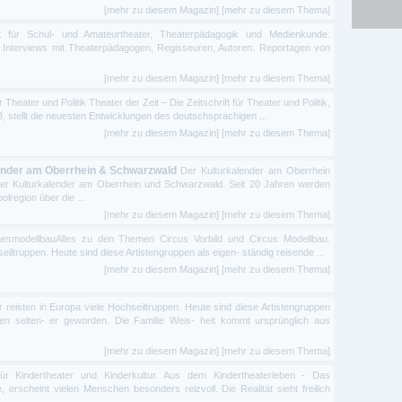
[mehr zu diesem Magazin]
[mehr zu diesem Thema]
ift für Schul- und Amateurtheater, Theaterpädagogik und Medienkunde.
 Interviews mit Theaterpädagogen, Regisseuren, Autoren. Reportagen von
[mehr zu diesem Magazin]
[mehr zu diesem Thema]
ür Theater und Politik Theater der Zeit – Die Zeitschrift für Theater und Politik,
, stellt die neuesten Entwicklungen des deutschsprachigen ...
[mehr zu diesem Magazin]
[mehr zu diesem Thema]
lender am Oberrhein & Schwarzwald
Der Kulturkalender am Oberrhein
Der Kulturkalender am Oberrhein und Schwarzwald. Seit 20 Jahren werden
olregion über die ...
[mehr zu diesem Magazin]
[mehr zu diesem Thema]
mesmodellbauAlles zu den Themen Circus Vorbild und Circus Modellbau.
eiltruppen. Heute sind diese Artistengruppen als eigen- ständig reisende ...
[mehr zu diesem Magazin]
[mehr zu diesem Thema]
 reisten in Europa viele Hochseiltruppen. Heute sind diese Artistengruppen
pen selten- er geworden. Die Familie Weis- heit kommt ursprünglich aus
[mehr zu diesem Magazin]
[mehr zu diesem Thema]
für Kindertheater und Kinderkultur. Aus dem Kindertheaterleben - Das
, erscheint vielen Menschen besonders reizvoll. Die Realität sieht freilich