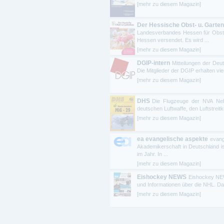
[mehr zu diesem Magazin]
Der Hessische Obst- u. Garte
Landesverbandes Hessen für Obstb
Hessen versendet. Es wird ...
[mehr zu diesem Magazin]
DGIP-intern
Mitteilungen der Deut
Die Mitglieder der DGIP erhalten vier
[mehr zu diesem Magazin]
DHS
Die Flugzeuge der NVA Neb
deutschen Luftwaffe, den Luftstrei
[mehr zu diesem Magazin]
ea evangelische aspekte
evang
Akademikerschaft in Deutschland is
im Jahr. In ...
[mehr zu diesem Magazin]
Eishockey NEWS
Eishockey NEWS
und Informationen über die NHL. Dazu
[mehr zu diesem Magazin]