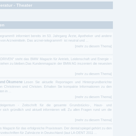
eratur - Theater
taloge - Galerien
ten
ei – Plastik - Grafik
ssayistik
legramm® informiert bereits im 53. Jahrgang Ärzte, Apotheker und andere
von Arzneimitteln. Das arznei-telegramm® ist neutral und ...
nenprogramm
[mehr zu diesem Thema]
ter - Kunst
„DRIVEN" steht das BMW Magazin für Antrieb, Leidenschaft und Energie −
 Tanz
 stehen zu bleiben.Das Kundenmagazin der BMW AG inszeniert die neuesten
e Literatur
[mehr zu diesem Thema]
 und Ökumene
Lesen Sie aktuelle Reportagen und Hintergrundberichte
n Christinnen und Christen. Erhalten Sie kompakte Informationen zu den
n in ...
[mehr zu diesem Thema]
eigentum - Zeitschrift für die gesamte Grundstücks-, Haus- und
 sich gründlich und aktuell informieren will. Zu allen Fragen rund um die
[mehr zu diesem Thema]
as Magazin für das erfolgreiche Praxisteam. Der dental:spiegel gehört zu den
zeitschriften für Zahnärzte in Deutschland (laut LA-DENT 2011 ...