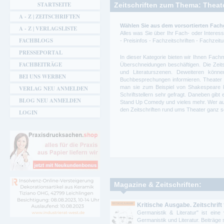
Sie sind hier
STARTSEITE
Zeitschriften zum Thema: Theate
A - Z | ZEITSCHRIFTEN
Wählen Sie aus dem vorsortierten Fachg
A - Z | VERLAGSLISTE
Alles was Sie über Ihr Fach- oder Intere
FACHBLOGS
- Preisinfos - Fachzeitschriften - Fachze
PRESSEPORTAL
In dieser Kategorie bieten wir Ihnen Fach
FACHBEITRÄGE
Überschneidungen beschäftigen. Die Zeits
und Literaturszenen. Deweiteren könn
BEI UNS WERBEN
Buchbesprechungen informieren. Theater 
man sie zum Beispiel von Shakespeare 
VERLAG NEU ANMELDEN
Schriftstellern sehr gefragt. Daneben gibt 
BLOG NEU ANMELDEN
Stand Up Comedy und vieles mehr. Wer auf 
den Zeitschriften rund ums Theater ganz sc
LOGIN
Magazine & Zeitschriften:
Kritische Ausgabe. Zeitschrift
Germanistik & Literatur" ist ein
Germanistik und Literatur. Beiträge