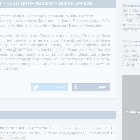
r - Schauspiel – Kabarett – Bühne Literatur
Nebenwert
Unser Maga
eigenstä
ebiet: Theater - Schauspiel – Kabarett – Bühne Literatur
Anleger. D
ssensgebiet wissen wollen! Inhaltsbeschreibung - Probeexemplare -ABO's
im Fokus,
itungen - Fachbücher - Hörbücher - Magazine - Diploma - Mediadaten
langfristig 
magazine, die sich mit den Themenbereichen Literatur, Theater und ihren
chriften berichten unter anderem über Kabarett und Kleinkunst, Opern
Sicherheit
en Sie sich über Germanistik, Zirkus- und Kirmesmodellbau sowie
Der Sicherh
ist nicht gleich Theater. Neben klassischen Dramen und Komödien, wie
führende 
kennt, sind auch modernere Stücke von Berthold Brecht und anderen
Fachmedium
es Kabarett mit politischen Satiren und vielen Anzüglichkeiten, Lesungen,
Wirtschaft 
der Suche nach guter und anspruchsvoller Unterhaltung ist, der wird in
mehr als f
hnell fündig.
tweet
teilen
Google Ad
 für Germanistik & Literatur
Die "Kritische Ausgabe. Zeitschrift für
e von Studierenden an der Uni Bonn herausgegebene Fachzeitschrift für
 stammen sowohl ...