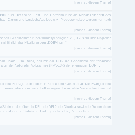
[mehr zu diesem Thema]
nbau
"Der Hessische Obst- und Gartenbau" ist die Monatszeitschrift des
au, Garten und Landschaftspflege e.V.. Probeexemplare werden nur nach
[mehr zu diesem Thema]
schen Gesellschaft für Individualpsychologie e.V. (DGIP) für ihre Mitglieder
mal jährlich das Mitteilungsblatt „DGIP-intern“ ...
[mehr zu diesem Thema]
en unser F-40 Reihe, soll mit der DHS die Geschichte der "anderen"
tkräften der Nationalen Volksarmee (NVA-LSK) der ehemaligen DDR ...
[mehr zu diesem Thema]
elische Beiträge zum Leben in Kirche und Gesellschaft Die Evangelische
t Herausgeberin der Zeitschrift evangelische aspekte Sie erscheint viermal
[mehr zu diesem Thema]
 bringt alles über die DEL, die DEL2, die Oberliga sowie die Regionalligen
 ausführliche Statistiken, Hintergrundberichte, Personalities ...
[mehr zu diesem Thema]