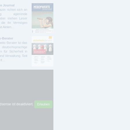
e Journal
zin richtet sich an
ndig agierende
abei stehen Leser
 die ihr Vermögen
mit Aktien…
s-Berater
eits-Berater ist das
deutschsprachige
 für Sicherheit in
und Verwaltung. Seit
ünf…
sense ist deaktiviert.
Erlauben