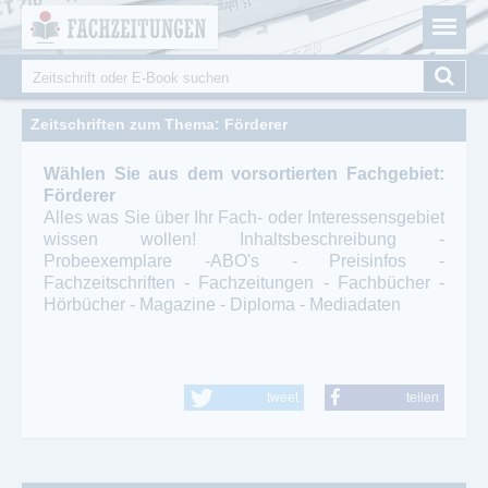
Fachzeitungen.de - Das unabhängige Portal für
Cookie-Einstellungen
Fachmagazine Fachpublikationen & eBooks
Suche
Suchformular
Zeitschriften zum Thema: Förderer
Wählen Sie aus dem vorsortierten Fachgebiet:
Förderer
Alles was Sie über Ihr Fach- oder Interessensgebiet
wissen wollen! Inhaltsbeschreibung -
Probeexemplare -ABO's - Preisinfos -
Fachzeitschriften - Fachzeitungen - Fachbücher -
Hörbücher - Magazine - Diploma - Mediadaten
tweet
teilen