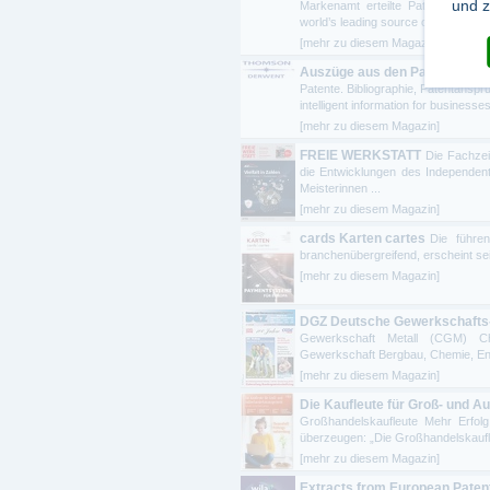
und z
Markenamt erteilte Patente. Bibli
world’s leading source of intelligent 
[mehr zu diesem Magazin]
Auszüge aus den Patentschrif
Patente. Bibliographie, Patentanspr
intelligent information for businesses 
[mehr zu diesem Magazin]
FREIE WERKSTATT
Die Fachzei
die Entwicklungen des Independent
Meisterinnen ...
[mehr zu diesem Magazin]
cards Karten cartes
Die führen
branchenübergreifend, erscheint sei
[mehr zu diesem Magazin]
DGZ Deutsche Gewerkschafts-
Gewerkschaft Metall (CGM) Chr
Gewerkschaft Bergbau, Chemie, En
[mehr zu diesem Magazin]
Die Kaufleute für Groß- und
Großhandelskaufleute Mehr Erfolg
überzeugen: „Die Großhandelskaufleu
[mehr zu diesem Magazin]
Extracts from European Patent 