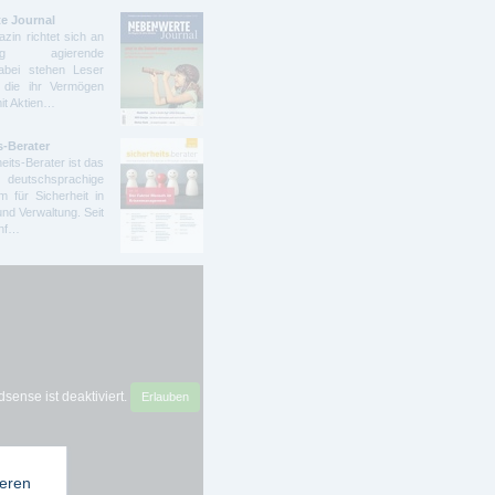
e Journal
zin richtet sich an
ndig agierende
abei stehen Leser
 die ihr Vermögen
mit Aktien…
s-Berater
eits-Berater ist das
deutschsprachige
 für Sicherheit in
und Verwaltung. Seit
ünf…
sense ist deaktiviert.
Erlauben
ieren