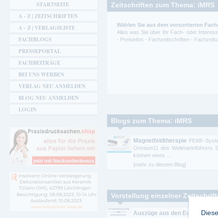
STARTSEITE
Zeitschriften zum Thema: iMRS
A - Z | ZEITSCHRIFTEN
Wählen Sie aus dem vorsortierten Fach
A - Z | VERLAGSLISTE
Alles was Sie über Ihr Fach- oder Intere
FACHBLOGS
- Preisinfos - Fachzeitschriften - Fachze
PRESSEPORTAL
FACHBEITRÄGE
BEI UNS WERBEN
VERLAG NEU ANMELDEN
BLOG NEU ANMELDEN
LOGIN
Blogs zum Thema: iMRS
Magnetfeldtherapie
PEMF-System
Omnium1) des Weltmarktführers Sw
können eines ...
[mehr zu diesem Blog]
Vorstellung einzelner Zeitschrif
Diese
Auszüge aus den Europäischen