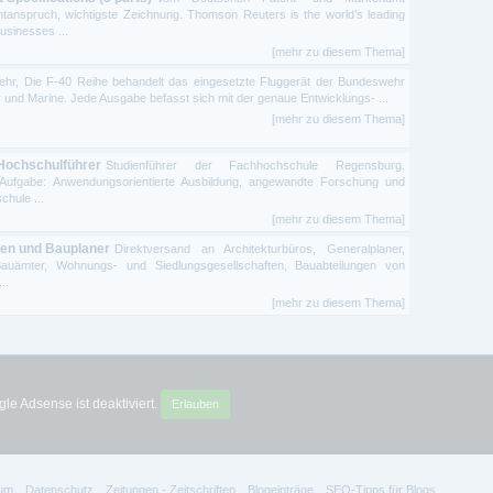
atentanspruch, wichtigste Zeichnung. Thomson Reuters is the world’s leading
businesses ...
[mehr zu diesem Thema]
hr, Die F-40 Reihe behandelt das eingesetzte Fluggerät der Bundeswehr
r und Marine. Jede Ausgabe befasst sich mit der genaue Entwicklungs- ...
[mehr zu diesem Thema]
Hochschulführer
Studienführer der Fachhochschule Regensburg.
e Aufgabe: Anwendungsorientierte Ausbildung, angewandte Forschung und
chule ...
[mehr zu diesem Thema]
ten und Bauplaner
Direktversand an Architekturbüros, Generalplaner,
Bauämter, Wohnungs- und Siedlungsgesellschaften, Bauabteilungen von
..
[mehr zu diesem Thema]
le Adsense ist deaktiviert.
Erlauben
um
Datenschutz
Zeitungen - Zeitschriften
Blogeinträge
SEO-Tipps für Blogs