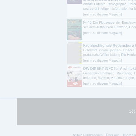
erteilte Patente. Bibliographie, P
source of intelligent information for 
[mehr zu diesem Magazin]
F- 40
Die Flugzeuge der Bundeswe
seit dem Aufbau von Luftwaffe, Hee
[mehr zu diesem Magazin]
Fachhochschule Regensburg 
Erscheint einmal jährlich. Unser
praxisnahe Weiterbildung Die Hochs
[mehr zu diesem Magazin]
DW DIREKT INFO für Architek
Generalunternehmer, Bauträger, 
Industrie, Banken, Versicherungen, .
[mehr zu diesem Magazin]
Goog
Digitale Publikationen
Über uns
Impress