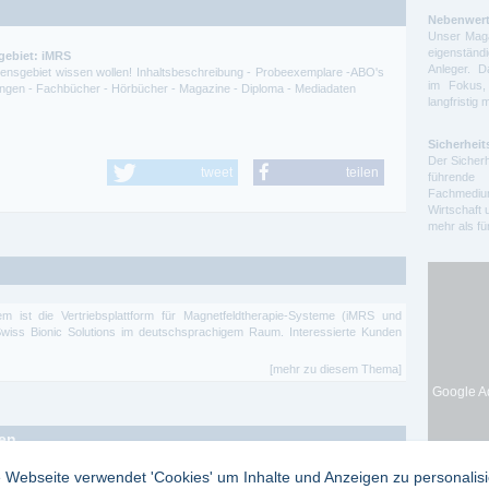
Nebenwert
Unser Maga
eigenstä
gebiet: iMRS
Anleger. D
ssensgebiet wissen wollen! Inhaltsbeschreibung - Probeexemplare -ABO's
im Fokus,
itungen - Fachbücher - Hörbücher - Magazine - Diploma - Mediadaten
langfristig 
Sicherheit
Der Sicherh
tweet
teilen
führende 
Fachmedium
Wirtschaft 
mehr als f
 ist die Vertriebsplattform für Magnetfeldtherapie-Systeme (iMRS und
iss Bionic Solutions im deutschsprachigem Raum. Interessierte Kunden
[mehr zu diesem Thema]
Google Ad
ten
 Webseite verwendet 'Cookies' um Inhalte und Anzeigen zu personalis
 Patentschriften (3 Teilausgaben)
Vom Deutschen Patent- und