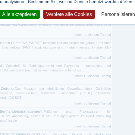
u analysieren. Bestimmen Sie, welche Dienste benutzt werden dürfen
ographie, Patentanspruch, wichtigste Zeichnung. Thomson Reuters is the
information for businesses ...
[mehr zu diesem Thema]
Alle akzeptieren
Verbiete alle Cookies
Personalisieren
ten (2 Ausgaben)
Vom Deutschen Patent- und Markenamt erteilte
uch, wichtigste Zeichnung. Thomson Reuters is the world’s leading source of
...
[mehr zu diesem Thema]
tschrift FREIE WERKSTATT berichtet seit der ersten Ausgaben 1994 über
 Aftermarkets (IAM). Hauptzielgruppe sind Inhaberinnen und Inhaber, Kfz-
[mehr zu diesem Thema]
de Zeitschrift für Zahlungsverkehr und Payments – international und
t 1990 monatlich (viermal als Fachmagazin, achtmal als ...
[mehr zu diesem Thema]
Zeitung
Das Magazin der christlichen Gewerkschaften: Christliche
istliche Gewerkschaft Deutscher Eisenbahner (CGDE) Christliche
ergie (CGBCE) ...
[mehr zu diesem Thema]
 Außenhandelsmanagement
Prüfungs- und Praxiswissen für
 in der Ausbildung, sicher in alle Prüfungen gehen, im Beruf jeden Tag
te“ ist die ...
[mehr zu diesem Thema]
Specifications (3 parts)
Vom Deutschen Patent- und Markenamt