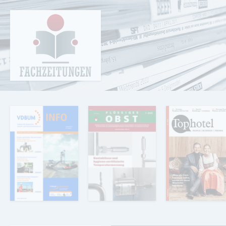
Cookie-Einstellungen
Fachzeitungen.de - Das unabhängige Portal
für Fachmagazine Fachpublikationen &
eBooks