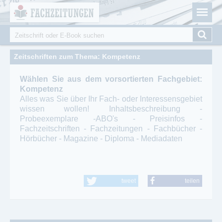
Fachzeitungen.de - Das unabhängige Portal für
Cookie-Einstellungen
Fachmagazine Fachpublikationen & eBooks
Suche
Suchformular
Zeitschriften zum Thema: Kompetenz
Wählen Sie aus dem vorsortierten Fachgebiet:
Kompetenz
Alles was Sie über Ihr Fach- oder Interessensgebiet
wissen wollen! Inhaltsbeschreibung -
Probeexemplare -ABO's - Preisinfos -
Fachzeitschriften - Fachzeitungen - Fachbücher -
Hörbücher - Magazine - Diploma - Mediadaten
tweet
teilen