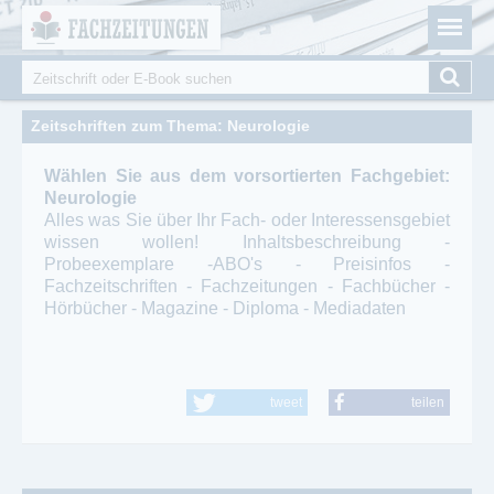
Fachzeitungen.de - Das unabhängige Portal für
Cookie-Einstellungen
Fachmagazine Fachpublikationen & eBooks
Suche
Suchformular
Zeitschriften zum Thema: Neurologie
Wählen Sie aus dem vorsortierten Fachgebiet:
Neurologie
Alles was Sie über Ihr Fach- oder Interessensgebiet
wissen wollen! Inhaltsbeschreibung -
Probeexemplare -ABO's - Preisinfos -
Fachzeitschriften - Fachzeitungen - Fachbücher -
Hörbücher - Magazine - Diploma - Mediadaten
tweet
teilen