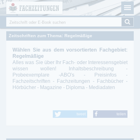
Fachzeitungen.de - Das unabhängige Portal für
Cookie-Einstellungen
Fachmagazine Fachpublikationen & eBooks
Suche
Suchformular
Zeitschriften zum Thema: Regelmäßige
Wählen Sie aus dem vorsortierten Fachgebiet:
Regelmäßige
Alles was Sie über Ihr Fach- oder Interessensgebiet
wissen wollen! Inhaltsbeschreibung -
Probeexemplare -ABO's - Preisinfos -
Fachzeitschriften - Fachzeitungen - Fachbücher -
Hörbücher - Magazine - Diploma - Mediadaten
tweet
teilen