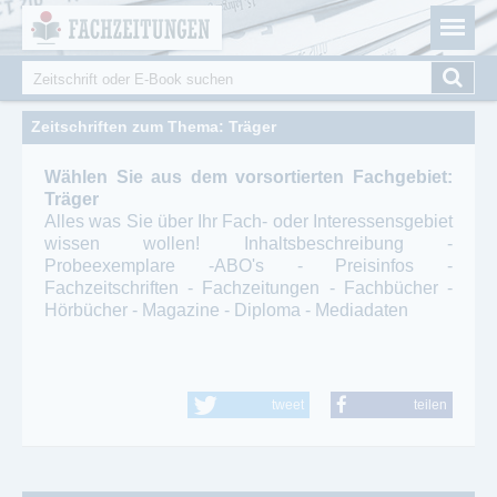
Fachzeitungen.de - Das unabhängige Portal für
Cookie-Einstellungen
Fachmagazine Fachpublikationen & eBooks
Suche
Suchformular
Zeitschriften zum Thema: Träger
Wählen Sie aus dem vorsortierten Fachgebiet:
Träger
Alles was Sie über Ihr Fach- oder Interessensgebiet
wissen wollen! Inhaltsbeschreibung -
Probeexemplare -ABO's - Preisinfos -
Fachzeitschriften - Fachzeitungen - Fachbücher -
Hörbücher - Magazine - Diploma - Mediadaten
tweet
teilen