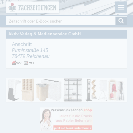
Fachzeitungen.de - Das unabhängige Portal für
Cookie-Einstellungen
Fachmagazine Fachpublikationen & eBooks
Suche
Suchformular
Aktiv Verlag & Medienservice GmbH
Anschrift
Pirminstraße 145
78479
Reichenau