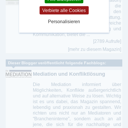
04/2015 Die Wirtschaftsmediation)
erscheint seit 2012 und stellt die
Verbiete alle Cookies
außergerichtliche Konfliktlösung in den
Mittelpunkt der Berichterstattung.
Personalisieren
Ausgerichtet auf die Bereiche
Konfliktlösung, Entscheidungsfindung und
Kommunikation, bietet die ...
[2789 Aufrufe]
[mehr zu diesem Magazin]
Dieser Blogger veröffentlicht folgende Fachblogs:
Mediation und Konfliktlösung
Die Mediation informiert über
Möglichkeiten, Konflikte außergerichtlich
und auf alternative Weise zu lösen. Wichtig
ist es uns dabei, das Magazin spannend,
lebendig und praxisnah zu gestalten. Wir
richten uns nicht nur an Mediatoren und
“Brancheninterne”, sondern auch an all
jene, die sich für die nachhaltige und