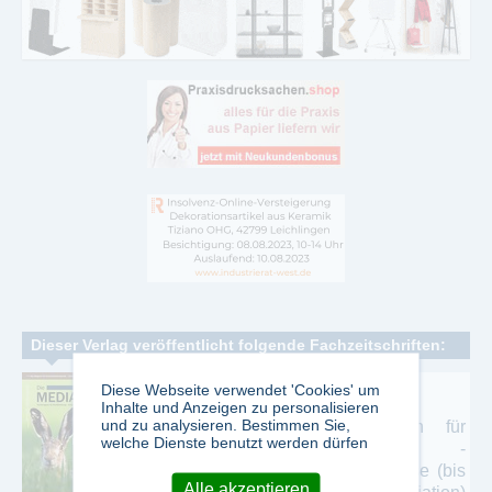
Dieser Verlag veröffentlicht folgende Fachzeitschriften:
Die Mediation
Diese Webseite verwendet 'Cookies' um
Inhalte und Anzeigen zu personalisieren
und zu analysieren. Bestimmen Sie,
Die Mediation - Das Magazin für
welche Dienste benutzt werden dürfen
Kommunikationsprofis -
Handlungsempfehlungen und Impluse (bis
Alle akzeptieren