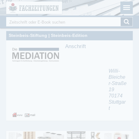
Fachzeitungen.de - Das unabhängige Portal für
Cookie-Einstellungen
Fachmagazine Fachpublikationen & eBooks
Suche
Suchformular
Steinbeis-Stiftung | Steinbeis-Edition
Anschrift
Willi-
Bleiche
r-Straße
19
70174
Stuttgar
t