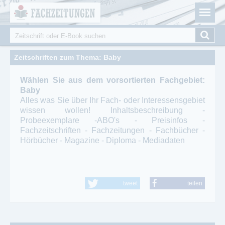
Fachzeitungen.de - Das unabhängige Portal für
Cookie-Einstellungen
Fachmagazine Fachpublikationen & eBooks
Suche
Suchformular
Zeitschriften zum Thema: Baby
Wählen Sie aus dem vorsortierten Fachgebiet:
Baby
Alles was Sie über Ihr Fach- oder Interessensgebiet
wissen wollen! Inhaltsbeschreibung -
Probeexemplare -ABO's - Preisinfos -
Fachzeitschriften - Fachzeitungen - Fachbücher -
Hörbücher - Magazine - Diploma - Mediadaten
tweet
teilen