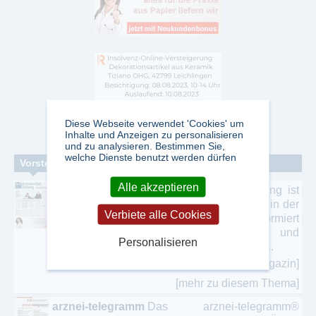
Diese Webseite verwendet 'Cookies' um
Inhalte und Anzeigen zu personalisieren
und zu analysieren. Bestimmen Sie,
welche Dienste benutzt werden dürfen
Vorstellung einzelner Zeitschriften
Alle akzeptieren
Arzneimittel Zeitung
Die Arneimittel Zeitung ist
die Zeitung für Entscheider und Mitarbeiter in der
Verbiete alle Cookies
Pharmabranche. Sie informiert
branchenspezifisch über Gesundheits- und
Personalisieren
Arzneimittelpolitik, über Unternehmen und ...
[mehr zu diesem Magazin]
[mehr zu diesem Thema]
arznei-telegramm
Das arznei-telegramm®