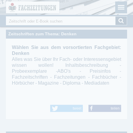
Fachzeitungen.de - Das unabhängige Portal für
Cookie-Einstellungen
Fachmagazine Fachpublikationen & eBooks
Suche
Suchformular
Zeitschriften zum Thema: Denken
Wählen Sie aus dem vorsortierten Fachgebiet:
Denken
Alles was Sie über Ihr Fach- oder Interessensgebiet
wissen wollen! Inhaltsbeschreibung -
Probeexemplare -ABO's - Preisinfos -
Fachzeitschriften - Fachzeitungen - Fachbücher -
Hörbücher - Magazine - Diploma - Mediadaten
tweet
teilen