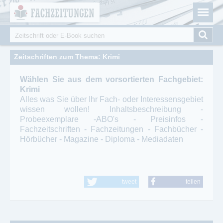
Fachzeitungen.de - Das unabhängige Portal für
Cookie-Einstellungen
Fachmagazine Fachpublikationen & eBooks
Suche
Suchformular
Zeitschriften zum Thema: Krimi
Wählen Sie aus dem vorsortierten Fachgebiet:
Krimi
Alles was Sie über Ihr Fach- oder Interessensgebiet
wissen wollen! Inhaltsbeschreibung -
Probeexemplare -ABO's - Preisinfos -
Fachzeitschriften - Fachzeitungen - Fachbücher -
Hörbücher - Magazine - Diploma - Mediadaten
tweet
teilen