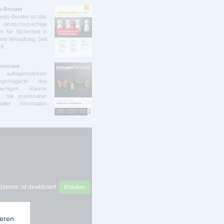
s-Berater
eits-Berater ist das
deutschsprachige
 für Sicherheit in
und Verwaltung. Seit
ünf…
eminare
lagenstärkste
dungsmagazin des
prachigen Raums
t mit praxisnaher
ller Information
sense ist deaktiviert.
Erlauben
ieren