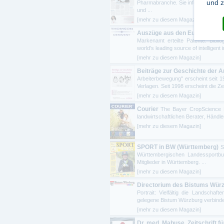
und z
Pharmabranche. Sie informiert bran
und ...
[mehr zu diesem Magazin]
Auszüge aus den Europäischen
Markenamt erteilte Patente. Bibli
world’s leading source of intelligent 
[mehr zu diesem Magazin]
Beiträge zur Geschichte der 
Arbeiterbewegung" erscheint seit 1
Verlagen. Seit 1998 erscheint die Zeit
[mehr zu diesem Magazin]
Courier
The Bayer CropScience M
landwirtschaftlichen Berater, Händl
[mehr zu diesem Magazin]
SPORT in BW (Württemberg)
S
Württembergischen Landessportbun
Mitglieder in Württemberg. ...
[mehr zu diesem Magazin]
Directorium des Bistums Wür
Portrait: Vielfältig die Landsch
gelegene Bistum Würzburg verbindet
[mehr zu diesem Magazin]
Dr. med. Mabuse, Zeitschrift f