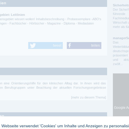
nien
Sicherheit
Der Sicherh
führende 
ebiet: Leitlinien
Fachmedium
ssensgebiet wissen wollen! Inhaltsbeschreibung - Probeexemplare -ABO's
Wirtschaft 
itungen - Fachbücher - Hörbücher - Magazine - Diploma - Mediadaten
mehr als f
managerS
Das auf
tweet
teilen
Weiterbil
deutschs
präsentier
und aktue
zwölf…
llen eine Orientierungshilfe für den klinischen Alltag dar. In ihnen wird das
ten Berufsgruppen unter Beachtung der aktuellen Forschungsergebnisse
[mehr zu diesem Thema]
Google Ad
ten
 Webseite verwendet 'Cookies' um Inhalte und Anzeigen zu personalis
ittel Zeitung ist die Zeitung für Entscheider und Mitarbeiter in der