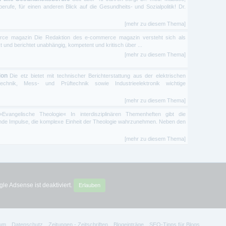
sberufe, für einen anderen Blick auf die Gesundheits- und Sozialpolitik! Dr.
[mehr zu diesem Thema]
ce magazin Die Redaktion des e-commerce magazin versteht sich als
t und berichtet unabhängig, kompetent und kritisch über ...
[mehr zu diesem Thema]
ion
Die etz bietet mit technischer Berichterstattung aus der elektrischen
etechnik, Mess- und Prüftechnik sowie Industrieelektronik wichtige
[mehr zu diesem Thema]
Evangelische Theologie« In interdisziplinären Themenheften gibt die
nde Impulse, die komplexe Einheit der Theologie wahrzunehmen. Neben den
[mehr zu diesem Thema]
le Adsense ist deaktiviert.
Erlauben
um
Datenschutz
Zeitungen - Zeitschriften
Blogeinträge
SEO-Tipps für Blogs