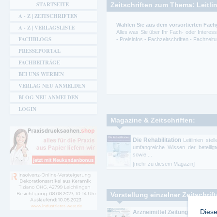
STARTSEITE
Zeitschriften zum Thema: Leitli
A - Z | ZEITSCHRIFTEN
Wählen Sie aus dem vorsortierten Fachg
A - Z | VERLAGSLISTE
Alles was Sie über Ihr Fach- oder Intere
FACHBLOGS
- Preisinfos - Fachzeitschriften - Fachze
PRESSEPORTAL
FACHBEITRÄGE
BEI UNS WERBEN
VERLAG NEU ANMELDEN
BLOG NEU ANMELDEN
LOGIN
Magazine & Zeitschriften:
Die Rehabilitation
Leitlinien ste
umfangreiche Wissen der beteilig
sowie ...
[mehr zu diesem Magazin]
Vorstellung einzelner Zeitschrif
Diese
Arzneimittel Zeitung
Die Arneim