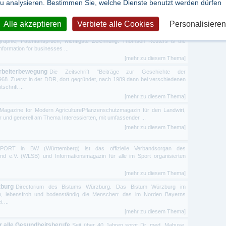
u analysieren. Bestimmen Sie, welche Dienste benutzt werden dürfen
chenspezifisch über Gesundheits- und Arzneimittelpolitik, über Unternehmen
[mehr zu diesem Thema]
Alle akzeptieren
Verbiete alle Cookies
Personalisieren
 Patentschriften (3 Teilausgaben)
Vom Deutschen Patent- und
ographie, Patentanspruch, wichtigste Zeichnung. Thomson Reuters is the
information for businesses ...
[mehr zu diesem Thema]
Arbeiterbewegung
Die Zeitschrift "Beiträge zur Geschichte der
968. Zuerst in der DDR, dort gegründet, nach 1989 dann bei verschiedenen
schrift ...
[mehr zu diesem Thema]
agazine for Modern AgriculturePflanzenschutzmagazin für den Landwirt,
er und generell am Thema Interessierten, mit umfassender ...
[mehr zu diesem Thema]
PORT in BW (Württemberg) ist das offizielle Verbandsorgan des
d e.V. (WLSB) und Informationsmagazin für alle im Sport organisierten
[mehr zu diesem Thema]
zburg
Directorium des Bistums Würzburg. Das Bistum Würzburg im
aften, lebensfroh und bodenständig die Menschen: das im Norden Bayerns
 ...
[mehr zu diesem Thema]
ür alle Gesundheitsberufe
Seit über 40 Jahren sorgt Dr. med. Mabuse,