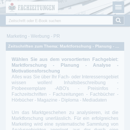
Fachzeitungen.de - Das unabhängige Portal für
Cookie-Einstellungen
Fachmagazine Fachpublikationen & eBooks
Suche
Suchformular
Sie sind hier
Marketing - Werbung - PR
Zeitschriften zum Thema: Marktforschung - Planung - Analyse - Motivationsforschung
Wählen Sie aus dem vorsortierten Fachgebiet:
Marktforschung - Planung - Analyse -
Motivationsforschung
Alles was Sie über Ihr Fach- oder Interessensgebiet
wissen wollen! Inhaltsbeschreibung -
Probeexemplare -ABO's - Preisinfos -
Fachzeitschriften - Fachzeitungen - Fachbücher -
Hörbücher - Magazine - Diploma - Mediadaten
Um das Marktgeschehen zu analysieren, ist die
Marktforschung unerlässlich. Für ein erfolgreiches
Marketing wird eine systematische Sammlung von
Analyseobjekten angelegt, aus der durch eine