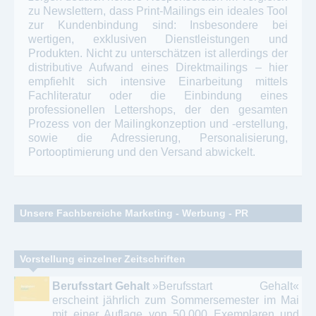
zu Newslettern, dass Print-Mailings ein ideales Tool
zur Kundenbindung sind: Insbesondere bei
wertigen, exklusiven Dienstleistungen und
Produkten. Nicht zu unterschätzen ist allerdings der
distributive Aufwand eines Direktmailings – hier
empfiehlt sich intensive Einarbeitung mittels
Fachliteratur oder die Einbindung eines
professionellen Lettershops, der den gesamten
Prozess von der Mailingkonzeption und -erstellung,
sowie die Adressierung, Personalisierung,
Portooptimierung und den Versand abwickelt.
Unsere Fachbereiche Marketing - Werbung - PR
Druck - Papier - Flyer - Offsetdruck - Digitaldruck
Vorstellung einzelner Zeitschriften
Marketing - Werbung - Reklame – Konzepte -
Berufsstart Gehalt
»Berufsstart Gehalt«
Vermarktungsprozesse
erscheint jährlich zum Sommersemester im Mai
mit einer Auflage von 50.000 Exemplaren und