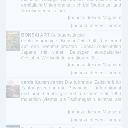
Marktforschung - Planung - Analyse -
ermöglicht Unternehmen sich bei Studenten und
Motivationsforschung
Absolventen mit einer ...
media - marketing - Social Media
[mehr zu diesem Magazin]
[mehr zu diesem Thema]
Online Magazin / ePaper - PR – Präsentation -
Werbung
BONSAI ART
Auflagenstärkste
deutschsprachige Bonsai-Zeitschrift, basierend
auf den renommiertesten Bonsai-Zeitschriften
PR & Öffentlichkeitsarbeit -
Japans mit vielen Beiträgen europäischer
Kommunikationsmanagement - Pressearbeit
Gestalter. Wertvolle Informationen für ...
[mehr zu diesem Magazin]
[mehr zu diesem Thema]
cards Karten cartes
Die führende Zeitschrift für
Zahlungsverkehr und Payments – international
und branchenübergreifend, erscheint seit 1990
monatlich (viermal als Fachmagazin, achtmal als
...
[mehr zu diesem Magazin]
[mehr zu diesem Thema]