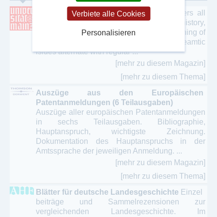
Amerikastudien American Studies
It covers all
Verbiete alle Cookies
areas from literary and cultural criticism, history,
political science, and linguistics to the teaching of
Personalisieren
American Studies in the classroom. Theamtic
isiues alternate with regular ...
[mehr zu diesem Magazin]
[mehr zu diesem Thema]
Auszüge aus den Europäischen
Patentanmeldungen (6 Teilausgaben)
Auszüge aller europäischen Patentanmeldungen
in sechs Teilausgaben. Bibliographie,
Hauptanspruch, wichtigste Zeichnung.
Dokumentation des Hauptanspruchs in der
Amtssprache der jeweiligen Anmeldung. ...
[mehr zu diesem Magazin]
[mehr zu diesem Thema]
Blätter für deutsche Landesgeschichte
Einzel
beiträge und Sammelrezensionen zur
vergleichenden Landesgeschichte. Im