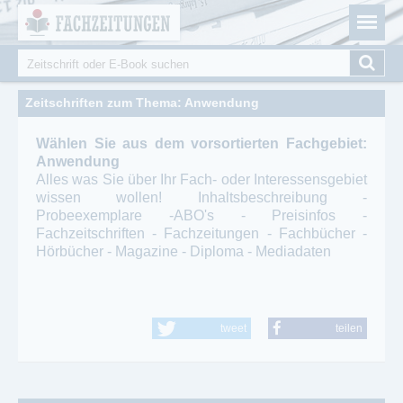
Fachzeitungen.de - Das unabhängige Portal für
Cookie-Einstellungen
Fachmagazine Fachpublikationen & eBooks
Suche
Suchformular
Zeitschriften zum Thema: Anwendung
Wählen Sie aus dem vorsortierten Fachgebiet:
Anwendung
Alles was Sie über Ihr Fach- oder Interessensgebiet
wissen wollen! Inhaltsbeschreibung -
Probeexemplare -ABO's - Preisinfos -
Fachzeitschriften - Fachzeitungen - Fachbücher -
Hörbücher - Magazine - Diploma - Mediadaten
tweet
teilen