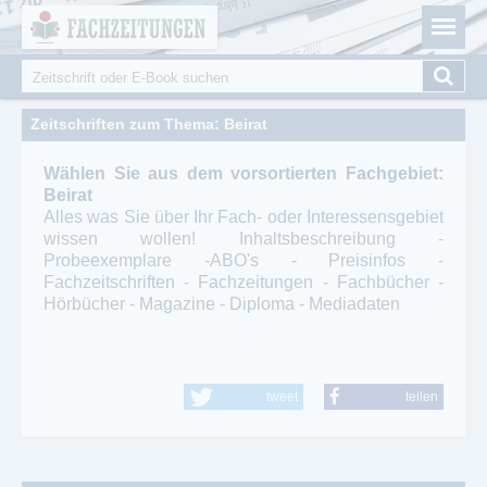
Fachzeitungen.de - Das unabhängige Portal für
Cookie-Einstellungen
Fachmagazine Fachpublikationen & eBooks
Suche
Suchformular
Zeitschriften zum Thema: Beirat
Wählen Sie aus dem vorsortierten Fachgebiet:
Beirat
Alles was Sie über Ihr Fach- oder Interessensgebiet
wissen wollen! Inhaltsbeschreibung -
Probeexemplare -ABO's - Preisinfos -
Fachzeitschriften - Fachzeitungen - Fachbücher -
Hörbücher - Magazine - Diploma - Mediadaten
tweet
teilen