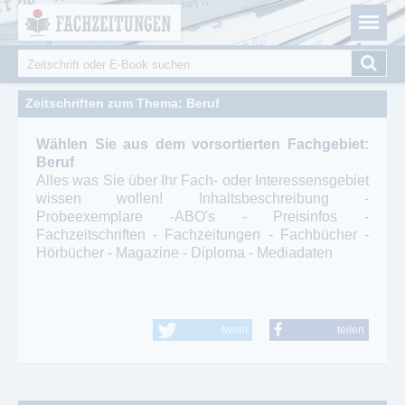
Fachzeitungen.de - Das unabhängige Portal für
Cookie-Einstellungen
Fachmagazine Fachpublikationen & eBooks
Suche
Suchformular
Zeitschriften zum Thema: Beruf
Wählen Sie aus dem vorsortierten Fachgebiet:
Beruf
Alles was Sie über Ihr Fach- oder Interessensgebiet
wissen wollen! Inhaltsbeschreibung -
Probeexemplare -ABO's - Preisinfos -
Fachzeitschriften - Fachzeitungen - Fachbücher -
Hörbücher - Magazine - Diploma - Mediadaten
tweet
teilen