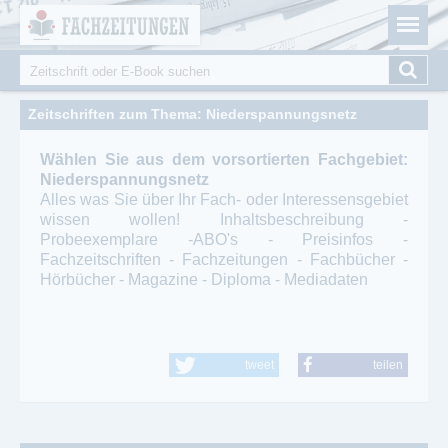
Fachzeitungen.de - Das unabhängige Portal für
Cookie-Einstellungen
Fachmagazine Fachpublikationen & eBooks
Suche
Suchformular
Zeitschriften zum Thema: Niederspannungsnetz
Wählen Sie aus dem vorsortierten Fachgebiet:
Niederspannungsnetz
Alles was Sie über Ihr Fach- oder Interessensgebiet
wissen wollen! Inhaltsbeschreibung -
Probeexemplare -ABO's - Preisinfos -
Fachzeitschriften - Fachzeitungen - Fachbücher -
Hörbücher - Magazine - Diploma - Mediadaten
tweet
teilen