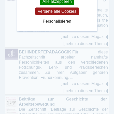
Alle akzeptieren
Ausgaben)
Vom Deutschen Patent- und Markenamt erteilte
Verbiete alle Cookies
Patente. Bibliographie, Patentanspruch,
wichtigste Zeichnung. Thomson Reuters is the
Personalisieren
world’s leading source of intelligent information
for businesses ...
[mehr zu diesem Magazin]
[mehr zu diesem Thema]
BEHINDERTEPÄDAGOGIK
Für diese
Fachzeitschrift arbeiten namhafte
Persönlichkeiten aus den verschiedenen
Fotschungs-, Lehr- und Praxisbereichen
zusammen. Zu ihren Aufgaben gehören
Prävention, Früherkennung, ...
[mehr zu diesem Magazin]
[mehr zu diesem Thema]
Beiträge zur Geschichte der
Arbeiterbewegung
Die Zeitschrift "Beiträge zur Geschichte der