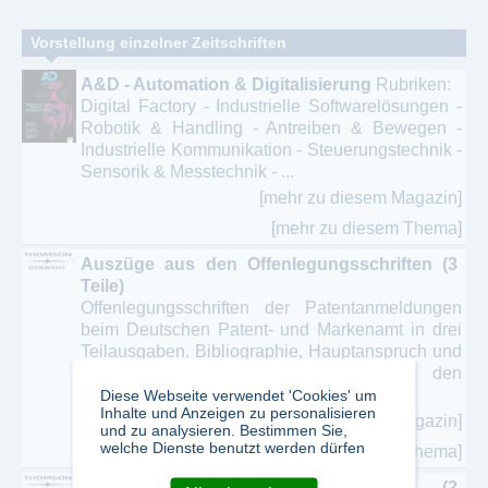
Vorstellung einzelner Zeitschriften
A&D - Automation & Digitalisierung
Rubriken:
Digital Factory - Industrielle Softwarelösungen -
Robotik & Handling - Antreiben & Bewegen -
Industrielle Kommunikation - Steuerungstechnik -
Sensorik & Messtechnik - ...
[mehr zu diesem Magazin]
[mehr zu diesem Thema]
Auszüge aus den Offenlegungsschriften (3
Teile)
Offenlegungsschriften der Patentanmeldungen
beim Deutschen Patent- und Markenamt in drei
Teilausgaben. Bibliographie, Hauptanspruch und
wichtigste Zeichnung. Auszüge aus den
Patentschriften ohne ...
Diese Webseite verwendet 'Cookies' um
Inhalte und Anzeigen zu personalisieren
[mehr zu diesem Magazin]
und zu analysieren. Bestimmen Sie,
welche Dienste benutzt werden dürfen
[mehr zu diesem Thema]
Auszüge aus den Patentschriften (2