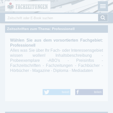
Fachzeitungen.de - Das unabhängige Portal für
Cookie-Einstellungen
Fachmagazine Fachpublikationen & eBooks
Suche
Suchformular
Zeitschriften zum Thema: Professionell
Wählen Sie aus dem vorsortierten Fachgebiet:
Professionell
Alles was Sie über Ihr Fach- oder Interessensgebiet
wissen wollen! Inhaltsbeschreibung -
Probeexemplare -ABO's - Preisinfos -
Fachzeitschriften - Fachzeitungen - Fachbücher -
Hörbücher - Magazine - Diploma - Mediadaten
tweet
teilen