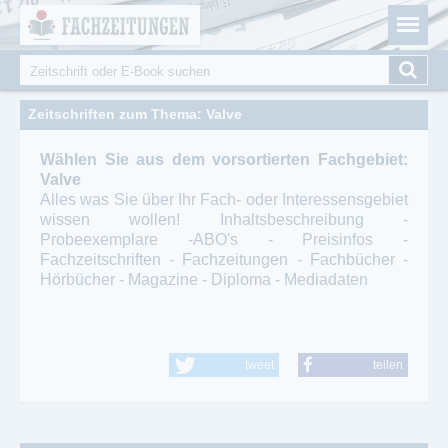
Fachzeitungen.de - Das unabhängige Portal für
Cookie-Einstellungen
Fachmagazine Fachpublikationen & eBooks
Suche
Suchformular
Zeitschriften zum Thema: Valve
Wählen Sie aus dem vorsortierten Fachgebiet:
Valve
Alles was Sie über Ihr Fach- oder Interessensgebiet
wissen wollen! Inhaltsbeschreibung -
Probeexemplare -ABO's - Preisinfos -
Fachzeitschriften - Fachzeitungen - Fachbücher -
Hörbücher - Magazine - Diploma - Mediadaten
tweet
teilen