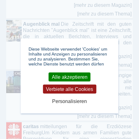
[mehr zu diesem Magazin]
[mehr zu diesem Thema]
Augenblick mal
Die Zeitschrift mit den guten
Nachrichten "Augenblick mal" ist eine Zeitschrift,
die in aktuellen Berichten, Interviews und
Reportagen die biblische Botschaft und den
christlichen Glauben ...
Diese Webseite verwendet 'Cookies' um
Inhalte und Anzeigen zu personalisieren
[mehr zu diesem Magazin]
und zu analysieren. Bestimmen Sie,
welche Dienste benutzt werden dürfen
[mehr zu diesem Thema]
AUTOCAD Magazin
Die herstellerunabhängige
Alle akzeptieren
Fachzeitschrift wendet sich an alle
Anwender und Entscheider, die mit
Verbiete alle Cookies
Softwarelösungen von Autodesk arbeiten.
Das Magazin gibt praktische ...
Personalisieren
[mehr zu diesem Magazin]
[mehr zu diesem Thema]
caritas
mitteilungen für die Erzdiözese
FreiburgUm Kindern aus armen Familien gute
Perspektiven für eine eigenständige