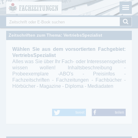
Fachzeitungen.de - Das unabhängige Portal für
Cookie-Einstellungen
Fachmagazine Fachpublikationen & eBooks
Suche
Suchformular
Zeitschriften zum Thema: VertriebsSpezialist
Wählen Sie aus dem vorsortierten Fachgebiet:
VertriebsSpezialist
Alles was Sie über Ihr Fach- oder Interessensgebiet
wissen wollen! Inhaltsbeschreibung -
Probeexemplare -ABO's - Preisinfos -
Fachzeitschriften - Fachzeitungen - Fachbücher -
Hörbücher - Magazine - Diploma - Mediadaten
tweet
teilen