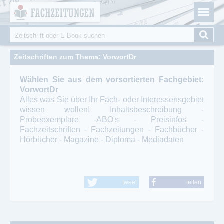
Fachzeitungen.de - Das unabhängige Portal für
Cookie-Einstellungen
Fachmagazine Fachpublikationen & eBooks
Suche
Suchformular
Zeitschriften zum Thema: VorwortDr
Wählen Sie aus dem vorsortierten Fachgebiet:
VorwortDr
Alles was Sie über Ihr Fach- oder Interessensgebiet
wissen wollen! Inhaltsbeschreibung -
Probeexemplare -ABO's - Preisinfos -
Fachzeitschriften - Fachzeitungen - Fachbücher -
Hörbücher - Magazine - Diploma - Mediadaten
tweet
teilen