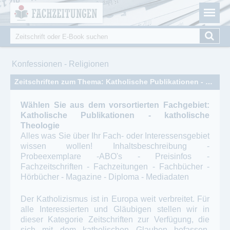
Fachzeitungen.de - Das unabhängige Portal für
Cookie-Einstellungen
Fachmagazine Fachpublikationen & eBooks
Suche
Suchformular
Sie sind hier
Konfessionen - Religionen
Zeitschriften zum Thema: Katholische Publikationen - katholische Theologie
Wählen Sie aus dem vorsortierten Fachgebiet:
Katholische Publikationen - katholische
Theologie
Alles was Sie über Ihr Fach- oder Interessensgebiet
wissen wollen! Inhaltsbeschreibung -
Probeexemplare -ABO's - Preisinfos -
Fachzeitschriften - Fachzeitungen - Fachbücher -
Hörbücher - Magazine - Diploma - Mediadaten
Der Katholizismus ist in Europa weit verbreitet. Für
alle Interessierten und Gläubigen stellen wir in
dieser Kategorie Zeitschriften zur Verfügung, die
sich mit dem katholischen Glauben befassen.