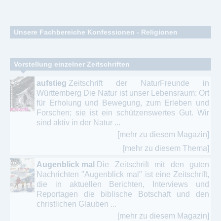
Unsere Fachbereiche Konfessionen - Religionen
Buddhismus – Islam – Hinduismus - Judentum
Vorstellung einzelner Zeitschriften
Evangelische Publikationen - Luther’sche
aufstieg
Zeitschrift der NaturFreunde in
Reformation
Württemberg Die Natur ist unser Lebensraum: Ort
für Erholung und Bewegung, zum Erleben und
Jugend Kirche - Religionspädagogik
Forschen; sie ist ein schützenswertes Gut. Wir
sind aktiv in der Natur ...
Katholische Publikationen - katholische Theologie
[mehr zu diesem Magazin]
Naturreligionen - andere Religionen
[mehr zu diesem Thema]
Augenblick mal
Die Zeitschrift mit den guten
Ökumene - ökumenisch - Ökumenische Bewegung
Nachrichten "Augenblick mal" ist eine Zeitschrift,
die in aktuellen Berichten, Interviews und
Online Magazin / ePaper - Glaube - Religion -
Reportagen die biblische Botschaft und den
Weltreligionen
christlichen Glauben ...
Taoismus – Konfuzianismus - Daoismus
[mehr zu diesem Magazin]