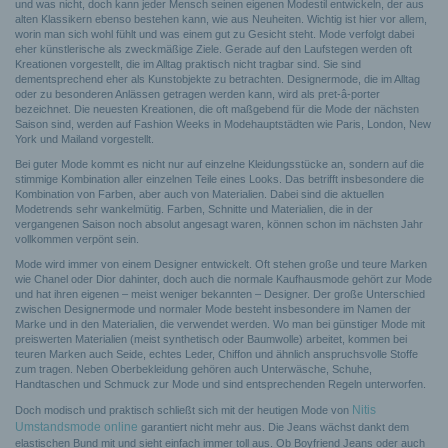
und was nicht, doch kann jeder Mensch seinen eigenen Modestil entwickeln, der aus
alten Klassikern ebenso bestehen kann, wie aus Neuheiten. Wichtig ist hier vor allem,
worin man sich wohl fühlt und was einem gut zu Gesicht steht. Mode verfolgt dabei
eher künstlerische als zweckmäßige Ziele. Gerade auf den Laufstegen werden oft
Kreationen vorgestellt, die im Alltag praktisch nicht tragbar sind. Sie sind
dementsprechend eher als Kunstobjekte zu betrachten. Designermode, die im Alltag
oder zu besonderen Anlässen getragen werden kann, wird als pret-â-porter
bezeichnet. Die neuesten Kreationen, die oft maßgebend für die Mode der nächsten
Saison sind, werden auf Fashion Weeks in Modehauptstädten wie Paris, London, New
York und Mailand vorgestellt.
Bei guter Mode kommt es nicht nur auf einzelne Kleidungsstücke an, sondern auf die
stimmige Kombination aller einzelnen Teile eines Looks. Das betrifft insbesondere die
Kombination von Farben, aber auch von Materialien. Dabei sind die aktuellen
Modetrends sehr wankelmütig. Farben, Schnitte und Materialien, die in der
vergangenen Saison noch absolut angesagt waren, können schon im nächsten Jahr
vollkommen verpönt sein.
Mode wird immer von einem Designer entwickelt. Oft stehen große und teure Marken
wie Chanel oder Dior dahinter, doch auch die normale Kaufhausmode gehört zur Mode
und hat ihren eigenen – meist weniger bekannten – Designer. Der große Unterschied
zwischen Designermode und normaler Mode besteht insbesondere im Namen der
Marke und in den Materialien, die verwendet werden. Wo man bei günstiger Mode mit
preiswerten Materialien (meist synthetisch oder Baumwolle) arbeitet, kommen bei
teuren Marken auch Seide, echtes Leder, Chiffon und ähnlich anspruchsvolle Stoffe
zum tragen. Neben Oberbekleidung gehören auch Unterwäsche, Schuhe,
Handtaschen und Schmuck zur Mode und sind entsprechenden Regeln unterworfen.
Nitis
Doch modisch und praktisch schließt sich mit der heutigen Mode von
Umstandsmode online
garantiert nicht mehr aus. Die Jeans wächst dankt dem
elastischen Bund mit und sieht einfach immer toll aus. Ob Boyfriend Jeans oder auch