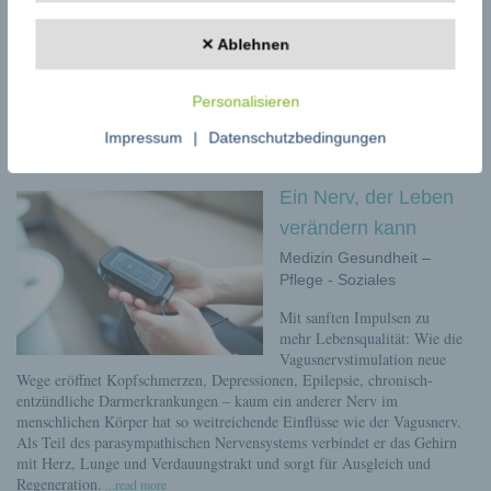
Überall in Deutschland laden Naturheilvereine
Interessierte ein, neue Impulse für die eigene
✕ Ablehnen
Gesundheit zu gewinnen – und sich von der Vielfalt
der Naturheilkunde inspirieren zu lassen. Naturheilkunde: Bewährt und
Personalisieren
am Puls der Zeit Obwohl die Ursprünge der Naturheilkunde weit
zurückreichen, ist sie heute moderner denn je. Ihr zentrales Prinzip: Die
Impressum
|
Datenschutzbedingungen
Stärkung der Selbstheilungskräfte und die
...read more
Ein Nerv, der Leben
verändern kann
Medizin Gesundheit –
Pflege - Soziales
Mit sanften Impulsen zu
mehr Lebensqualität: Wie die
Vagusnervstimulation neue
Wege eröffnet Kopfschmerzen, Depressionen, Epilepsie, chronisch-
entzündliche Darmerkrankungen – kaum ein anderer Nerv im
menschlichen Körper hat so weitreichende Einflüsse wie der Vagusnerv.
Als Teil des parasympathischen Nervensystems verbindet er das Gehirn
mit Herz, Lunge und Verdauungstrakt und sorgt für Ausgleich und
Regeneration.
...read more