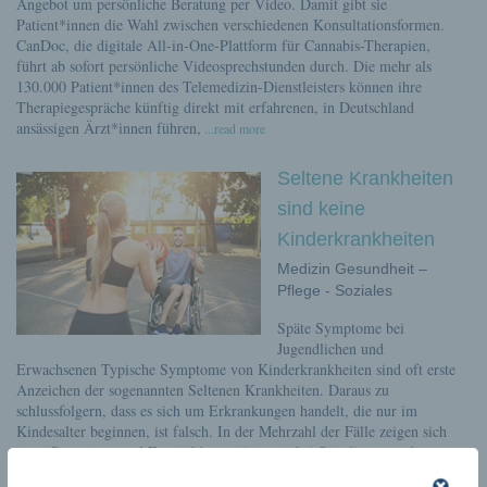
Angebot um persönliche Beratung per Video. Damit gibt sie
Patient*innen die Wahl zwischen verschiedenen Konsultationsformen.
CanDoc, die digitale All-in-One-Plattform für Cannabis-Therapien,
führt ab sofort persönliche Videosprechstunden durch. Die mehr als
130.000 Patient*innen des Telemedizin-Dienstleisters können ihre
Therapiegespräche künftig direkt mit erfahrenen, in Deutschland
ansässigen Ärzt*innen führen,
...read more
Seltene Krankheiten
sind keine
Kinderkrankheiten
Medizin Gesundheit –
Pflege - Soziales
Späte Symptome bei
Jugendlichen und
Erwachsenen Typische Symptome von Kinderkrankheiten sind oft erste
Anzeichen der sogenannten Seltenen Krankheiten. Daraus zu
schlussfolgern, dass es sich um Erkrankungen handelt, die nur im
Kindesalter beginnen, ist falsch. In der Mehrzahl der Fälle zeigen sich
zwar Symptome und Entwicklungsstörungen bei Säuglingen und
Kleinkindern.
...read more