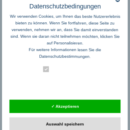
Datenschutzbedingungen
LifeSaveAir® von
Wir verwenden Cookies, um Ihnen das beste Nutzererlebnis
Jespira gewinnt
bieten zu können. Wenn Sie fortfahren, diese Seite zu
Erfinderpreis 2025
verwenden, nehmen wir an, dass Sie damit einverstanden
Medizin Gesundheit –
sind. Wenn sie daran nicht teilnehmen möchten, klicken Sie
Pflege - Soziales
auf Personalisieren.
Hilfe gegen Erstickung und
Für weitere Informationen lesen Sie die
Verschlucken. Lifesaveair
Datenschutzbestimmungen
.
von Jespira. Stuttgart. Die Jespira GmbH aus Dortmund wurde beim
Artur Fischer Erfinderpreis 2025 ausgezeichnet. In der Kategorie
Essenziell
Private Erfinder:innen erreichte das Unternehmen mit seinem Produkt
LifeSaveAir® den dritten Platz. Hauptentwickler Nabil Chehade setzte
Statistik
sich mit seiner Einreichung gegen 78 weitere Teilnehmende durch.
...read more
Externe Dienste
Tag der Naturheilkunde: Bewährtes
✓ Akzeptieren
Wissen – Zeitgemäß für Gesundheit
und Wohlbefinden
Auswahl speichern
Medizin Gesundheit – Pflege - Soziales