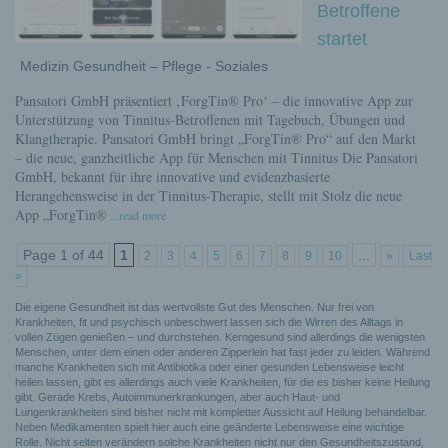
Betroffene
startet
Medizin Gesundheit – Pflege - Soziales
Pansatori GmbH präsentiert ‚ForgTin® Pro‘ – die innovative App zur
Unterstützung von Tinnitus-Betroffenen mit Tagebuch, Übungen und
Klangtherapie. Pansatori GmbH bringt „ForgTin® Pro“ auf den Markt
– die neue, ganzheitliche App für Menschen mit Tinnitus Die Pansatori
GmbH, bekannt für ihre innovative und evidenzbasierte
Herangehensweise in der Tinnitus-Therapie, stellt mit Stolz die neue
App „ForgTin®
...read more
Page 1 of 44
1
...
2
3
4
5
6
7
8
9
10
»
Last
»
Die eigene Gesundheit ist das wertvollste Gut des Menschen. Nur frei von
Krankheiten, fit und psychisch unbeschwert lassen sich die Wirren des Alltags in
vollen Zügen genießen – und durchstehen. Kerngesund sind allerdings die wenigsten
Menschen, unter dem einen oder anderen Zipperlein hat fast jeder zu leiden. Während
manche Krankheiten sich mit Antibiotika oder einer gesunden Lebensweise leicht
heilen lassen, gibt es allerdings auch viele Krankheiten, für die es bisher keine Heilung
gibt. Gerade Krebs, Autoimmunerkrankungen, aber auch Haut- und
Lungenkrankheiten sind bisher nicht mit kompletter Aussicht auf Heilung behandelbar.
Neben Medikamenten spielt hier auch eine geänderte Lebensweise eine wichtige
Rolle. Nicht selten verändern solche Krankheiten nicht nur den Gesundheitszustand,