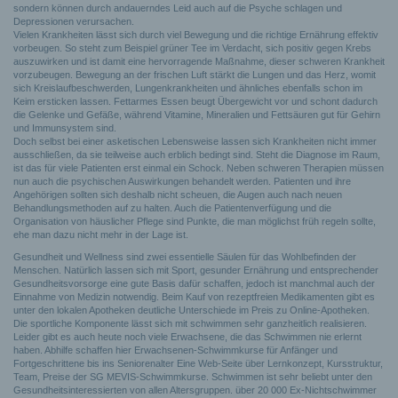
sondern können durch andauerndes Leid auch auf die Psyche schlagen und
Depressionen verursachen.
Vielen Krankheiten lässt sich durch viel Bewegung und die richtige Ernährung effektiv
vorbeugen. So steht zum Beispiel grüner Tee im Verdacht, sich positiv gegen Krebs
auszuwirken und ist damit eine hervorragende Maßnahme, dieser schweren Krankheit
vorzubeugen. Bewegung an der frischen Luft stärkt die Lungen und das Herz, womit
sich Kreislaufbeschwerden, Lungenkrankheiten und ähnliches ebenfalls schon im
Keim ersticken lassen. Fettarmes Essen beugt Übergewicht vor und schont dadurch
die Gelenke und Gefäße, während Vitamine, Mineralien und Fettsäuren gut für Gehirn
und Immunsystem sind.
Doch selbst bei einer asketischen Lebensweise lassen sich Krankheiten nicht immer
ausschließen, da sie teilweise auch erblich bedingt sind. Steht die Diagnose im Raum,
ist das für viele Patienten erst einmal ein Schock. Neben schweren Therapien müssen
nun auch die psychischen Auswirkungen behandelt werden. Patienten und ihre
Angehörigen sollten sich deshalb nicht scheuen, die Augen auch nach neuen
Behandlungsmethoden auf zu halten. Auch die Patientenverfügung und die
Organisation von häuslicher Pflege sind Punkte, die man möglichst früh regeln sollte,
ehe man dazu nicht mehr in der Lage ist.
Gesundheit und Wellness sind zwei essentielle Säulen für das Wohlbefinden der
Menschen. Natürlich lassen sich mit Sport, gesunder Ernährung und entsprechender
Gesundheitsvorsorge eine gute Basis dafür schaffen, jedoch ist manchmal auch der
Einnahme von Medizin notwendig. Beim Kauf von rezeptfreien Medikamenten gibt es
unter den lokalen Apotheken deutliche Unterschiede im Preis zu Online-Apotheken.
Die sportliche Komponente lässt sich mit schwimmen sehr ganzheitlich realisieren.
Leider gibt es auch heute noch viele Erwachsene, die das Schwimmen nie erlernt
haben. Abhilfe schaffen hier Erwachsenen-Schwimmkurse für Anfänger und
Fortgeschrittene bis ins Seniorenalter Eine Web-Seite über Lernkonzept, Kursstruktur,
Team, Preise der SG MEVIS-Schwimmkurse. Schwimmen ist sehr beliebt unter den
Gesundheitsinteressierten von allen Altersgruppen. über 20 000 Ex-Nichtschwimmer