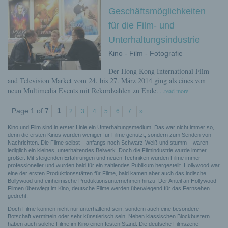
Geschäftsmöglichkeiten
für die Film- und
Unterhaltungsindustrie
Kino - Film - Fotografie
Der Hong Kong International Film
and Television Market vom 24. bis 27. März 2014 ging als eines von
neun Multimedia Events mit Rekordzahlen zu Ende.
...read more
Page 1 of 7
1
2
3
4
5
6
7
»
Kino und Film sind in erster Linie ein Unterhaltungsmedium. Das war nicht immer so,
denn die ersten Kinos wurden weniger für Filme genutzt, sondern zum Senden von
Nachrichten. Die Filme selbst – anfangs noch Schwarz-Weiß und stumm – waren
lediglich ein kleines, unterhaltendes Beiwerk. Doch die Filmindustrie wurde immer
größer. Mit steigenden Erfahrungen und neuen Techniken wurden Filme immer
professioneller und wurden bald für ein zahlendes Publikum hergestellt. Hollywood war
eine der ersten Produktionsstätten für Filme, bald kamen aber auch das indische
Bollywood und einheimische Produktionsunternehmen hinzu. Der Anteil an Hollywood-
Filmen überwiegt im Kino, deutsche Filme werden überwiegend für das Fernsehen
gedreht.
Doch Filme können nicht nur unterhaltend sein, sondern auch eine besondere
Botschaft vermitteln oder sehr künstlerisch sein. Neben klassischen Blockbustern
haben auch solche Filme im Kino einen festen Stand. Die deutsche Filmszene