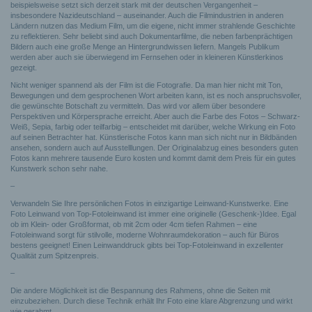
beispielsweise setzt sich derzeit stark mit der deutschen Vergangenheit –
insbesondere Nazideutschland – auseinander. Auch die Filmindustrien in anderen
Ländern nutzen das Medium Film, um die eigene, nicht immer strahlende Geschichte
zu reflektieren. Sehr beliebt sind auch Dokumentarfilme, die neben farbenprächtigen
Bildern auch eine große Menge an Hintergrundwissen liefern. Mangels Publikum
werden aber auch sie überwiegend im Fernsehen oder in kleineren Künstlerkinos
gezeigt.
Nicht weniger spannend als der Film ist die Fotografie. Da man hier nicht mit Ton,
Bewegungen und dem gesprochenen Wort arbeiten kann, ist es noch anspruchsvoller,
die gewünschte Botschaft zu vermitteln. Das wird vor allem über besondere
Perspektiven und Körpersprache erreicht. Aber auch die Farbe des Fotos – Schwarz-
Weiß, Sepia, farbig oder teilfarbig – entscheidet mit darüber, welche Wirkung ein Foto
auf seinen Betrachter hat. Künstlerische Fotos kann man sich nicht nur in Bildbänden
ansehen, sondern auch auf Ausstelllungen. Der Originalabzug eines besonders guten
Fotos kann mehrere tausende Euro kosten und kommt damit dem Preis für ein gutes
Kunstwerk schon sehr nahe.
–
Verwandeln Sie Ihre persönlichen Fotos in einzigartige Leinwand-Kunstwerke. Eine
Foto Leinwand von Top-Fotoleinwand ist immer eine originelle (Geschenk-)Idee. Egal
ob im Klein- oder Großformat, ob mit 2cm oder 4cm tiefen Rahmen – eine
Fotoleinwand sorgt für stilvolle, moderne Wohnraumdekoration – auch für Büros
bestens geeignet! Einen Leinwanddruck gibts bei Top-Fotoleinwand in exzellenter
Qualität zum Spitzenpreis.
–
Die andere Möglichkeit ist die Bespannung des Rahmens, ohne die Seiten mit
einzubeziehen. Durch diese Technik erhält Ihr Foto eine klare Abgrenzung und wirkt
wie gerahmt.