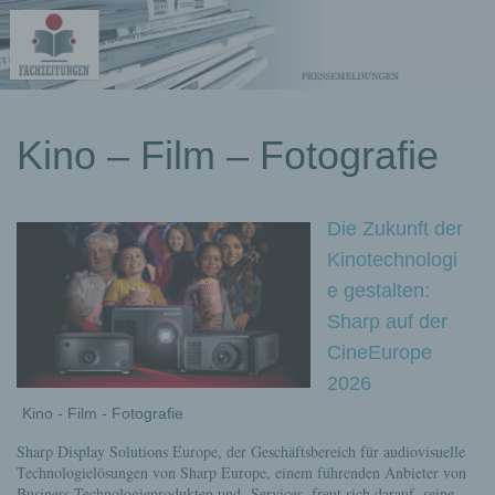
kostenlose
Kino – Film – Fotografie
Pressemeldungen
Die Zukunft der
Kinotechnologi
e gestalten:
Sharp auf der
CineEurope
2026
Kino - Film - Fotografie
Sharp Display Solutions Europe, der Geschäftsbereich für audiovisuelle
Technologielösungen von Sharp Europe, einem führenden Anbieter von
Business-Technologieprodukten und -Services, freut sich darauf, seine