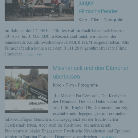
junger
Filmschaffender
Kino - Film - Fotografie
im Rahmen des 17. FiSH – Filmfestival im StadtHafen, welches vom
29. April bis 3. Mai 2020 in Rostock stattfindet, wird erneut der
bundesweite Kurzfilmwettbewerb JUNGER FILM ausgeschrieben. Alle
Filmschaffenden können seit dem 01.11.2019 gebührenfrei ihre Filme
einreichen,
...read more
Misshandelt und den Dämonen
überlassen.
Kino - Film - Fotografie
„La Maladie Du Démon“ – Die Krankheit
der Dämonen. Der neue Dokumentarfilm
von Lilith Kugler. Die Dokumentation zeigt
erschütternde Begegnungen mit erkrankten,
hilfsbedürftigen Menschen, die ausgegrenzt aus der traditionellen
Gesellschaft leben. Aber auch die furchtlose, beeindruckende
Pionierarbeit lokaler Engagierter. Psychische Krankheiten und Epilepsie
werden in Burkina Faso den Dämonen zugeschrieben.
...read more