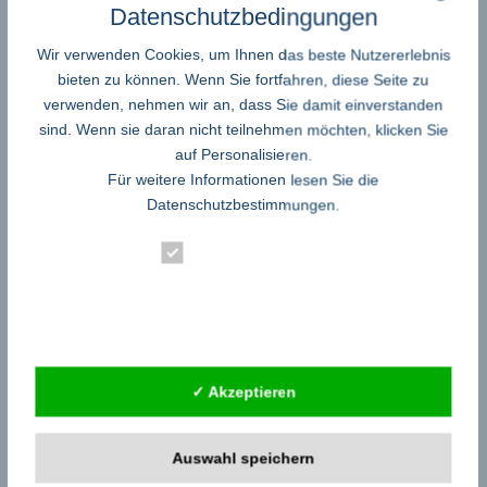
Social
Datenschutzbedingungen
media: Wie
Wir verwenden Cookies, um Ihnen das beste Nutzererlebnis
schreibt
bieten zu können. Wenn Sie fortfahren, diese Seite zu
man den
verwenden, nehmen wir an, dass Sie damit einverstanden
für das
sind. Wenn sie daran nicht teilnehmen möchten, klicken Sie
Netzwerk
auf Personalisieren.
Für weitere Informationen lesen Sie die
passenden Beitrag?
Datenschutzbestimmungen
.
Internet – Portale - Foren - Communities
Jetzt Crossemedial posten! Durch die richtige Social Media Strategie
Essenziell
können mehrere Netzwerke für Content Marketing genutzt werden. Es
Statistik
gibt mittlerweile viele verschiedene Social Media Netzwerke und jedes
einzelne muss richtig bedient werden Bei den vielen sozialen
Externe Dienste
Netzwerken, die momentan genutzt werden, kann man leicht den
Überblick verlieren. Auf welchen Netzwerken muss man sich
präsentieren, welche
...read more
✓ Akzeptieren
Rund 51 Prozent der
Weltbevölkerung nutzen soziale
Auswahl speichern