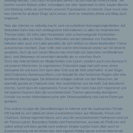
bewältigt werden. Doch auch im privaten Bereich ist das Internet unverzichtbar: Wir
buchen unsere Reisen online, erkundigen uns über Spielzeiten im Kino, kaufen Bücher
und Kleidung online ein und finden unseren Traumpartner im Internet. Zwar muss man
das Internet für all diese Dinge nicht nutzen, doch es erleichtert Arbeit und Alltag doch
ungemein.
Was das Internet so vielseitig macht, sind verschiedene Nutzungsmöglichkeiten: Auf
Webseiten kann man sich umfangreiche Informationen zu allen nur erdenklichen
Themen holen. Ob Infos über Hundefutter oder schwerwiegende Krankheiten –
irgendwo ist alles zu finden. Diese Webseiten werden teilweise von Fachleuten,
teilweise aber auch von Laien gestaltet, die sich einfach zu einem bestimmten Thema
aussprechen möchten. Zwar sollte man solche Informationen immer nur mit Vorsicht
genießen, doch da sich neues Wissen hier innerhalb von Sekunden veröffentlichen
lässt, sind Webseiten oft wesentlich aktueller als so manches Buch.
Doch das Internet bietet nur Möglichkeiten zum Lesen, sondern auch zum Austausch
mit anderen Menschen. In sogenannten Chatrooms loggt man sich unter einem
Nickname ein und kann sich dann über Gott und die Welt unterhalten. In der Regel
sind Chatrooms themenspezifisch, zum Beispiel für eine bestimmte Region oder eine
bestimmte Altersgruppe. Die Antworten erfolgen zeitnah von den Menschen, die
ebenfalls gerade im Chatroom sind. Wer ausführlicher und mit mehr Zeit diskutieren
möchte, sucht dazu ein sogenanntes Forum auf. Hier kann man sich registrieren und
mit anderen Nutzern über die verschiedensten Themen gleichzeitig diskutieren.
Gerade zur ersten Informationssuche oder Meinungsbildung sind solche Foren gut
geeignet.
Eine weitere Gruppe der Dienstleistungen im Internet sind die sogenannten Portale.
Oft handelt es sich dabei um einen Zusammenschluss aus Webseite, Forum und
Chatroom. Einmal registriert lassen sich also die verschiedensten Funktionen rund um
ein Thema nutzen. Besonders beliebt sind Partnerbörsen, wo man ein Profil von sich
selbst anlegt und dann gezielt nach anderen Singles suchen kann. Aber auch im
Zusammenhang mit der Arbeit oder dem eigenen Hobby lassen sich im Internet die