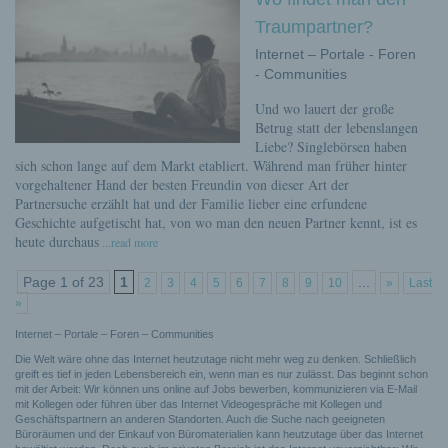
Traumpartner?
Internet – Portale - Foren
- Communities
Und wo lauert der große
Betrug statt der lebenslangen
Liebe? Singlebörsen haben
sich schon lange auf dem Markt etabliert. Während man früher hinter
vorgehaltener Hand der besten Freundin von dieser Art der
Partnersuche erzählt hat und der Familie lieber eine erfundene
Geschichte aufgetischt hat, von wo man den neuen Partner kennt, ist es
heute durchaus
...read more
Page 1 of 23
1
...
2
3
4
5
6
7
8
9
10
»
Last
»
Internet – Portale – Foren – Communities
Die Welt wäre ohne das Internet heutzutage nicht mehr weg zu denken. Schließlich
greift es tief in jeden Lebensbereich ein, wenn man es nur zulässt. Das beginnt schon
mit der Arbeit: Wir können uns online auf Jobs bewerben, kommunizieren via E-Mail
mit Kollegen oder führen über das Internet Videogespräche mit Kollegen und
Geschäftspartnern an anderen Standorten. Auch die Suche nach geeigneten
Büroräumen und der Einkauf von Büromaterialien kann heutzutage über das Internet