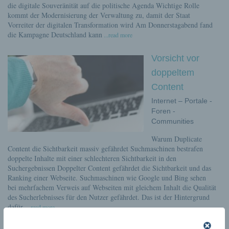
die digitale Souveränität auf die politische Agenda Wichtige Rolle
kommt der Modernisierung der Verwaltung zu, damit der Staat
Vorreiter der digitalen Transformation wird Am Donnerstagabend fand
die Kampagne Deutschland kann
...read more
Vorsicht vor
doppeltem
Content
Internet – Portale -
Foren -
Communities
Warum Duplicate
Content die Sichtbarkeit massiv gefährdet Suchmaschinen bestrafen
doppelte Inhalte mit einer schlechteren Sichtbarkeit in den
Suchergebnissen Doppelter Content gefährdet die Sichtbarkeit und das
Ranking einer Webseite. Suchmaschinen wie Google und Bing sehen
bei mehrfachem Verweis auf Webseiten mit gleichem Inhalt die Qualität
des Sucherlebnisses für den Nutzer gefährdet. Das ist der Hintergrund
dafür,
...read more