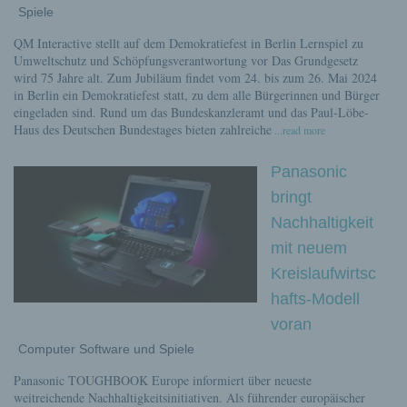
Spiele
QM Interactive stellt auf dem Demokratiefest in Berlin Lernspiel zu
Umweltschutz und Schöpfungsverantwortung vor Das Grundgesetz
wird 75 Jahre alt. Zum Jubiläum findet vom 24. bis zum 26. Mai 2024
in Berlin ein Demokratiefest statt, zu dem alle Bürgerinnen und Bürger
eingeladen sind. Rund um das Bundeskanzleramt und das Paul-Löbe-
Haus des Deutschen Bundestages bieten zahlreiche
...read more
Panasonic
bringt
Nachhaltigkeit
mit neuem
Kreislaufwirtsc
hafts-Modell
voran
Computer Software und Spiele
Panasonic TOUGHBOOK Europe informiert über neueste
weitreichende Nachhaltigkeitsinitiativen. Als führender europäischer