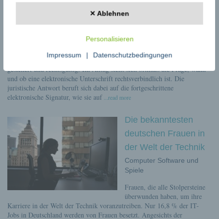
Computer Software und
✕ Ablehnen
Spiele
Jedes Unternehmen wünscht
Personalisieren
sich, Verträge besonders
schnell abzuschließen. Es geht dabei um solche Dokumente, welche
Impressum
|
Datenschutzbedingungen
handschriftliche Unterschriften voraussetzen. Erst dann ist ein Vertrag
gesichert und rechtsgültig. Im Alltag stellt sich oftmals die Frage, wann
und ob eine elektronische Unterschrift rechtsverbindlich ist. Die
juristische Antwort beruft sich dabei auf die fortgeschrittene
elektronische Signatur, wie sie auf
...read more
Die bekanntesten
deutschen Frauen in
der Welt der Technik
Computer Software und
Spiele
Frauen, die alle Stolpersteine
überwunden haben, um ihre
Karriere in der Welt der Technik voranzutreiben. Nur 16,8 % der IT-
Jobs in Deutschland werden von Frauen besetzt. Angesichts der