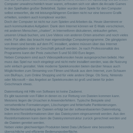
Computer unwahrscheinlich teuer waren, erfreuten sich vor allem die Arcade-Games
in den Spielhallen großer Beliebtheit. Später wurden dann Spiele für den Computer
selbst entworfen, die mit leistungsfähigeren Geräten nicht nur eine bessere Grafik
erhielten, sondern auch komplexer wurden.
Doch der Computer ist nicht nur zum Spielen und Arbeiten da. Heute übernimmt er
auch kommunikative Aufgaben: Dank dem Internet können wir E-Mails verschicken,
mit anderen Menschen „chatten“, in Internetforen diskutieren, einkaufen gehen,
unseren Urlaub buchen, uns Live-Videos von anderen Orten ansehen und noch vieles
mehr. Für alles das braucht man eigenständige Computerprogramme. Die gängigsten
von ihnen sind bereits auf dem PC installiert, andere müssen über das Internet
heruntergeladen oder im Geschäft gekauft werden. Je nach Professionalität des
Programms kann der Preis zwischen 5 und 50.000 Euro liegen.
Neben Computern sind auch Videospielkonsolen heute ausgesprochen beliebt. Hier
muss das Spiel nur noch eingelegt und nicht mehr installiert werden, was die Nutzung
sehr einfach gestaltet. Viele moderne Spielekonsolen bieten darüber hinaus auch
Möglichkeiten zum Streaming von Filmen und Musik aus dem Internet, zum Schauen
von BluRays, zum Online Shopping und für viele andere Dinge. Ob Sony, Nintendo
oder Microsoft – das Angebot an Spielekonsolen ist groß und bietet für jeden
Geschmack etwas.
Datenrettung mit Hilfe von Software ist keine Zauberei.
Es gibt tausende von Fällen in denen es zur Rettung von Dateien kommen kann.
Meistens liegen die Ursachen in Anwenderfehlern. Typische Beispiele sind
versehentliche Formatierungen, Löschungen und fehlerhafte Partitionierungen.
Die Wiederherstellung der Dateien erfolgt bei der softwarebasierten Datenrettung,
indem erst Restinformationen über das Dateisystem eingesammelt werden. Aus den
Restinformationen kann dann die Dateisystemstruktur zurück gerechnet werden und
die Dateien gerettet werden.
Neben vielen gleichwertigen Produkten bietet Data LifeSaver eine besonders
übersichtliche und effiziente Bedienungsoberfläche.