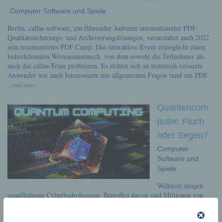
Computer Software und Spiele
Berlin. callas software, ein führender Anbieter automatisierter PDF-
Qualitätssicherungs- und Archivierungslösungen, veranstaltet auch 2022
sein renommiertes PDF Camp. Das interaktive Event ermöglicht einen
bidirektionalen Wissensaustausch, von dem sowohl die Teilnehmer als
auch das callas-Team profitieren. Es richtet sich an technisch versierte
Anwender wie auch Interessierte mit allgemeinen Fragen rund um PDF.
...read more
Quantencom
puter: Fluch
oder Segen?
Computer
Software und
Spiele
Weltweit steigen
unaufhaltsam Cyberbedrohungen. Betroffen davon sind Millionen von
Privathaushalten und hunderttausende Firmen. Wenn Cyberkriminelle
heute immer schneller und erfolgreicher denn je