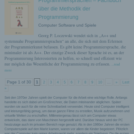
Programmiersprachen – Fachbuch
über die Methodik der
Programmierung
Computer Software und Spiele
Georg P. Loczewski wendet sich in „A++ und
systemnahe Programmiersprachen“ an alle, die sich mit dem Erlernen
der Programmierkunst befassen. Es gibt keine Programmiersprache, die
minimaler ist als A++. Der einzige Zweck dieser Sprache ist es, an der
Programmierung Interessierten zu helfen, so schnell und effizient wie
nur möglich das Wesentliche der Programmierung zu erfassen.
...read
more
Page 1 of 30
1
...
2
3
4
5
6
7
8
9
10
»
Last
»
Seit den 1970er Jahren spielt der Computer für die Arbeit eine wichtige Rolle. Anfangs
handelte es sich dabei um Großrechner, die Daten miteinander abglichen. Später
wurden sie auch für die reine Schreibarbeit verwendet. Heute sind Computer intelligent
und leistungsfähig genug, um daran ganze Filme zu erstellen, Musik aufzunehmen und
virtuelle Welten zu erschaffen. Millimetergenau lässt sich am Computer etwas
entwickeln, das dann von Maschinen hergestellt wird. Darüber hinaus wird der PC
heutzutage auch im privaten Bereich rege genutzt: Als in den 1980er Jahren die ersten
Computerspiele auf den Markt kamen, waren vor allem die Kinder begeistert. Plötzlich
war der Computer kein reines Arbeitsgerät mehr, sondern ein Spielzeug. Da die ersten