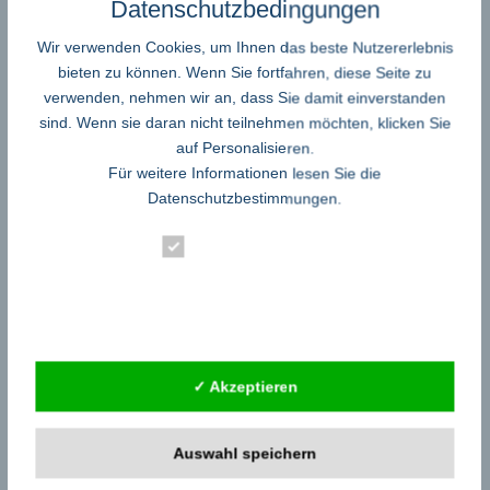
Sicherheitsvorkehrungen umgehen können, lässt dies darauf schliessen,
Datenschutzbedingungen
dass Nutzer der IT-Technik und des Internets noch längst nicht
ausreichend auf die verschiedenen Bedrohungen wie Malware, Phishing
Wir verwenden Cookies, um Ihnen das beste Nutzererlebnis
und Ransomware sensibilisiert sind.
...read more
bieten zu können. Wenn Sie fortfahren, diese Seite zu
verwenden, nehmen wir an, dass Sie damit einverstanden
Wie funktioniert AR-
sind. Wenn sie daran nicht teilnehmen möchten, klicken Sie
Design?
auf Personalisieren.
Für weitere Informationen lesen Sie die
Computer Software und
Spiele
Datenschutzbestimmungen
.
Virtuelle Produkte in 3D in
Essenziell
die reale Welt holen: AR-
Design eröffnet neue
Statistik
Perspektiven In den Star Trek und Raumschiff Enterprise Serien der
70er Jahre war die Projektion von virtuellen Elementen in die reale
Externe Dienste
Umgebung noch eine technisch erzeugte, filmische Illusion, die weit in
der Zukunft spielte. Heute ist sie Realität:
...read more
✓ Akzeptieren
Vorteile der
elektronischen
Auswahl speichern
Unterschrift