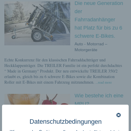
Die neue Generation
der
Fahrradanhänger
hat Platz für bis zu 6
schwere E-Bikes.
Auto - Motorrad –
Motorgeräte
Echte Konkurrenz für den klassischen Fahrraddachträger und
Heckklappenträger. Die TREILER Familie ist ein perfekt durchdachtes
“ Made in Germany“ Produkt. Der neu entwickelte TREILER 350/2
erlaubt es, gleich bis zu 6 schwere E-Bikes sowie die Kombination
Roller mit E-Bikes mit einem Fahrzeug mitzunehmen.
...read more
Wie bestehe ich eine
MPU?
Auto - Motorrad –
Motorgeräte
Datenschutzbedingungen
Wer unter Alkohol oder