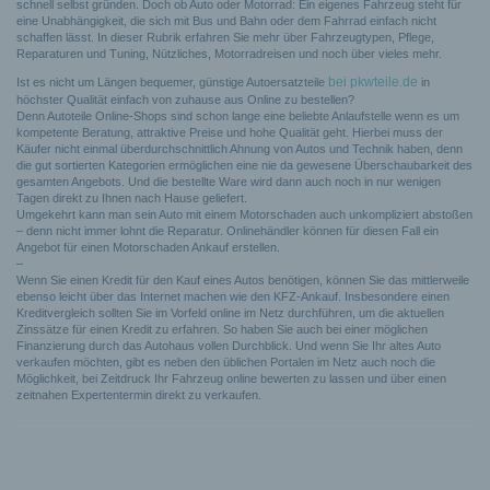
schnell selbst gründen. Doch ob Auto oder Motorrad: Ein eigenes Fahrzeug steht für
eine Unabhängigkeit, die sich mit Bus und Bahn oder dem Fahrrad einfach nicht
schaffen lässt. In dieser Rubrik erfahren Sie mehr über Fahrzeugtypen, Pflege,
Reparaturen und Tuning, Nützliches, Motorradreisen und noch über vieles mehr.
bei pkwteile.de
Ist es nicht um Längen bequemer, günstige Autoersatzteile
in
höchster Qualität einfach von zuhause aus Online zu bestellen?
Denn Autoteile Online-Shops sind schon lange eine beliebte Anlaufstelle wenn es um
kompetente Beratung, attraktive Preise und hohe Qualität geht. Hierbei muss der
Käufer nicht einmal überdurchschnittlich Ahnung von Autos und Technik haben, denn
die gut sortierten Kategorien ermöglichen eine nie da gewesene Überschaubarkeit des
gesamten Angebots. Und die bestellte Ware wird dann auch noch in nur wenigen
Tagen direkt zu Ihnen nach Hause geliefert.
Umgekehrt kann man sein Auto mit einem Motorschaden auch unkompliziert abstoßen
– denn nicht immer lohnt die Reparatur. Onlinehändler können für diesen Fall ein
Angebot für einen Motorschaden Ankauf erstellen.
–
Wenn Sie einen Kredit für den Kauf eines Autos benötigen, können Sie das mittlerweile
ebenso leicht über das Internet machen wie den KFZ-Ankauf. Insbesondere einen
Kreditvergleich sollten Sie im Vorfeld online im Netz durchführen, um die aktuellen
Zinssätze für einen Kredit zu erfahren. So haben Sie auch bei einer möglichen
Finanzierung durch das Autohaus vollen Durchblick. Und wenn Sie Ihr altes Auto
verkaufen möchten, gibt es neben den üblichen Portalen im Netz auch noch die
Möglichkeit, bei Zeitdruck Ihr Fahrzeug online bewerten zu lassen und über einen
zeitnahen Expertentermin direkt zu verkaufen.