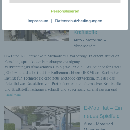
Reduktion von
Personalisieren
Partikelemissionen
Impressum
|
Datenschutzbedingungen
alternativer
Kraftstoffe
Auto - Motorrad –
Motorgeräte
OWI und KIT entwickeln Methode zur Vorhersage In einem aktuellen
Forschungsprojekt der Forschungsvereinigung
Verbrennungskraftmaschinen (FVV) wollen die OWI Science for Fuels
gGmbH und das Institut für Kolbenmaschinen (IFKM) am Karlsruher
Institut für Technologie eine neue Methode entwickeln, mit der das
Potential zur Reduktion von Partikelemissionen alternativer Kraftstoffe
und Kraftstoffmischungen schnell und zuverlässig zu analysieren und
...read more
E-Mobilität – Ein
neues Spielfeld
Auto - Motorrad –
Motorgeräte