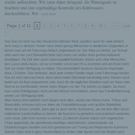
wieder aufleuchten. Wir raten daher dringend, die Warnsignale zu
beachten und eine regelmäßige Kontrolle des Kühlwassers
durchzuführen. Wir
...read more
Page 1 of 11
1
...
2
3
4
5
6
7
8
9
10
»
Last
»
Das Auto ist nicht nur des Deutschen liebstes Kind, sondern auch für viele einfach
nicht weg zu denken. Immer noch leben genug Menschen in ländlichen Gegenden, in
denen man auf ein Fahrzeug einfach angewiesen ist. Der Weg zur Arbeit, zur Schule
oder auch nur zum Einkaufen ließe sich sonst nur selten ohne großen Aufwand
bewältigen. Da Zeit aber auch Lebensqualität bedeutet, leisten sich viele Menschen
den Luxus eines Autos, um so schneller von A nach B zu kommen und am Ende mehr
Zeit zur freien Verfügung zu haben. Durchschnittlich besitzen deutsche Haushalte
etwa 1,5 Autos. Das bedeutet, dass jede zweite Familie sogar zwei Fahrzeuge besitzt.
Das ist nicht überraschend, denn wenn beide Elternteile berufstätig sind, können auch
beide auf ein Auto angewiesen sein. Auch für die täglichen Arbeiten rund um Haus oder
Kind ist es komfortabel, immer einen Wagen vor der Tür stehen zu haben. So muss
man seine Erledigungen nicht auf den Abend verschieben, wenn das Familienfahrzeug
wieder zur Verfügung steht.
Aber Autos sind natürlich noch längst nicht alles, womit man fahren kann. Trikes und
Motorräder erfreuen sich vor allem als Freizeitfahrzeuge sehr großer Beliebtheit.
Wenn die Sonne scheint, dann gibt es doch nichts Schöneres, als mit dem Bike durch
malerische Landschaften zu fahren, die Aussicht zu genießen und praktisch nebenbei
noch neue, tolle Orte kennen zu lernen. Zu diesem Zweck haben sich regelrechte
Clubs gegründet, die gemeinsam Ausflüge unternehmen, untereinander mit
Clubfahrzeugen handeln und sich gemeinsam um Tuning und Reparaturen kümmern.
Solche Clubs sind in ganz Deutschland zu finden oder lassen sich bei Bedarf auch