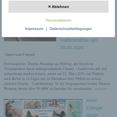
Charitylaufprojekt von
✕ Ablehnen
Waltrop nach Berlin
über 590km – zum
Personalisieren
Heiratsantrag beim 40.
Impressum
|
Datenschutzbedingungen
Generali Berliner
Halbmarathon am
05.04.2020
Sport und Freizeit
Extremsportler Thomas Wenning aus Waltrop, der bereits in
Vergangenheit durch außergewöhnliche Charity – Laufevents auf sich
aufmerksam machen konnte, startet am 22. März 2020 von Waltrop
nach Berlin in 14 Tagen mit 14 Marathons über 590km zu seinem
nächsten Charity – Laufabenteuer. In der Vergangenheit konnte Thomas
Wenning bereits über 50.000€ an Spenden für verschiedene
...read more
Mehr
Energie
durch