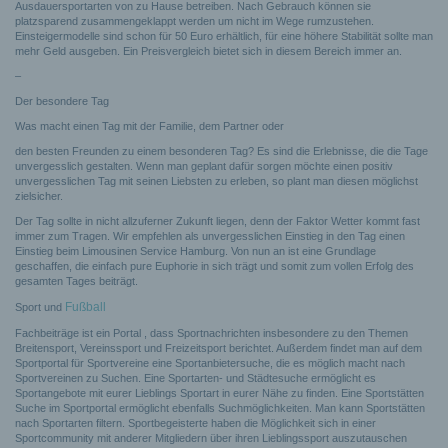
Ausdauersportarten von zu Hause betreiben. Nach Gebrauch können sie
platzsparend zusammengeklappt werden um nicht im Wege rumzustehen.
Einsteigermodelle sind schon für 50 Euro erhältlich, für eine höhere Stabilität sollte man
mehr Geld ausgeben. Ein Preisvergleich bietet sich in diesem Bereich immer an.
–
Der besondere Tag
Was macht einen Tag mit der Familie, dem Partner oder
den besten Freunden zu einem besonderen Tag? Es sind die Erlebnisse, die die Tage
unvergesslich gestalten. Wenn man geplant dafür sorgen möchte einen positiv
unvergesslichen Tag mit seinen Liebsten zu erleben, so plant man diesen möglichst
zielsicher.
Der Tag sollte in nicht allzuferner Zukunft liegen, denn der Faktor Wetter kommt fast
immer zum Tragen. Wir empfehlen als unvergesslichen Einstieg in den Tag einen
Einstieg beim Limousinen Service Hamburg. Von nun an ist eine Grundlage
geschaffen, die einfach pure Euphorie in sich trägt und somit zum vollen Erfolg des
gesamten Tages beiträgt.
Fußball
Sport und
Fachbeiträge ist ein Portal , dass Sportnachrichten insbesondere zu den Themen
Breitensport, Vereinssport und Freizeitsport berichtet. Außerdem findet man auf dem
Sportportal für Sportvereine eine Sportanbietersuche, die es möglich macht nach
Sportvereinen zu Suchen. Eine Sportarten- und Städtesuche ermöglicht es
Sportangebote mit eurer Lieblings Sportart in eurer Nähe zu finden. Eine Sportstätten
Suche im Sportportal ermöglicht ebenfalls Suchmöglichkeiten. Man kann Sportstätten
nach Sportarten filtern. Sportbegeisterte haben die Möglichkeit sich in einer
Sportcommunity mit anderer Mitgliedern über ihren Lieblingssport auszutauschen