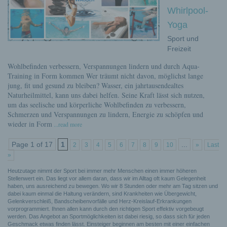
Whirlpool-
Yoga
Sport und
Freizeit
Wohlbefinden verbessern, Verspannungen lindern und durch Aqua-
Training in Form kommen Wer träumt nicht davon, möglichst lange
jung, fit und gesund zu bleiben? Wasser, ein jahrtausendealtes
Naturheilmittel, kann uns dabei helfen. Seine Kraft lässt sich nutzen,
um das seelische und körperliche Wohlbefinden zu verbessern,
Schmerzen und Verspannungen zu lindern, Energie zu schöpfen und
wieder in Form
...read more
Page 1 of 17
1
...
2
3
4
5
6
7
8
9
10
»
Last
»
Heutzutage nimmt der Sport bei immer mehr Menschen einen immer höheren
Stellenwert ein. Das liegt vor allem daran, dass wir im Alltag oft kaum Gelegenheit
haben, uns ausreichend zu bewegen. Wo wir 8 Stunden oder mehr am Tag sitzen und
dabei kaum einmal die Haltung verändern, sind Krankheiten wie Übergewicht,
Gelenkverschleiß, Bandscheibenvorfälle und Herz-Kreislauf-Erkrankungen
vorprogrammiert. Ihnen allen kann durch den richtigen Sport effektiv vorgebeugt
werden. Das Angebot an Sportmöglichkeiten ist dabei riesig, so dass sich für jeden
Geschmack etwas finden lässt. Einsteiger beginnen am besten mit einer einfachen