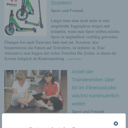
Scootern
Sport und Freizeit
Längst muss man nicht mehr in eine
ausgebeulte Jogginghose steigen und
loslaufen, wenn man Sport treiben möchte.
Sport ist unglaublich vielfältig geworden.
Übungen frei nach Turnvater Jahn sind out. Scootern, also
beispielsweise das Fahren auf Tretrollern, ist definitiv in. Eine
Alternative zum Joggen mit vielen Vorteilen Die Zeiten, in denen der
Scooter lediglich als Kinderspielzeug
...read more
Anteil der
Trainierenden über
60 im Fitnessstudio
wächst kontinuierlich
weiter
Sport und Freizeit
Immer mehr Menschen wollen im Alter fit bleiben Der Anteil der
Trainierenden über 60 Jahren unter den deutschlandweit 11,66