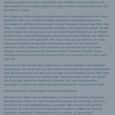
Ausdauersportart wie Laufen, Schwimmen oder Radfahren. Zwar handelt es sich
dabei eigentlich um Einzelsportarten, doch bieten Vereine zusätzliche Motivation und
Rückhalt im Training.
Eine Steigerung dieser einfachen Ausdauersportarten sind Ballsportarten wie Tennis,
Badminton, aber auch Fußball, Handball, Volleyball und Basketball. Sie werden
überwiegend in der Mannschaft gespielt, so dass Teamgeist eine wichtige Rolle spielt.
Reiten, Golf spielen und Tanzen werden ebenfalls zu den Sportarten gezählt. Sie alle
schulen neben der Ausdauer auch noch die Konzentrationsfähigkeit und die Motorik.
Darüber hinaus sorgt die Bewegung für einen gewissen Muskelaufbau, der wiederum
Rückenschmerzen vorbeugen kann. Wer Sport treibt, um abzunehmen, der sollte
neben dem Ausdauertraining auch noch Muskeltraining mit in das Programm
aufnehmen. Das Training ist nicht nur härter und verbrennt deshalb auch mehr
Kalorien, sondern macht auch bei gleichem Gewicht schlanker. Darüber hinaus
verbrennen Muskeln auch im Ruhezustand mehr Fett und tragen so zu einer guten
Figur bei.
Etwa zwei bis drei Stunden Sport sollte man pro Woche betreiben, um Krankheiten
vorzubeugen. Der Verein oder der Sportunterricht sind dafür die besten Möglichkeiten.
Viele Sportarten lassen sich aber auch auf eigene Faust betreiben. Immer öfter spielt
der Sport auch im Urlaub eine wichtige Rolle. Reiseveranstalter haben sich darauf
durch spezielle Reisen wie Reiturlaub, Radferien Golf- oder Wanderurlaube
spezialisiert, in denen man seinem sportlichen Hobby jeden Tag nachgehen kann.
Fahrrad-Ergometer: Preisvergleich und Erfahrungsberichte
Bei schlechtem Wetter werden Alternativen zu Sport an der frischen Luft gesucht.
Viele Menschen fühlen sich aber in einem Fitnessstudio nicht wohl oder sind nicht
bereit, den oft teuren Mitgliedsbeitrag zu bezahlen. Wer dennoch nicht auf Sport
verzichten will, sollte sich bei den Heimtrainern umsehen, erhältlich als Fahrrad-
Ergometer, Laufbänder, Rudergeräte oder Crosstrainer. So lassen sich