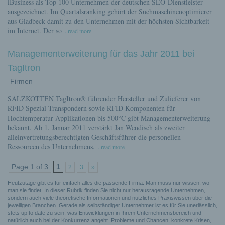
iBusiness als Top 100 Unternehmen der deutschen SEO-Dienstleister
ausgezeichnet. Im Quartalsranking gehört der Suchmaschinenoptimierer
aus Gladbeck damit zu den Unternehmen mit der höchsten Sichtbarkeit
im Internet. Der so
...read more
Managementerweiterung für das Jahr 2011 bei
TagItron
Firmen
SALZKOTTEN TagItron® führender Hersteller und Zulieferer von
RFID Spezial Transpondern sowie RFID Komponenten für
Hochtemperatur Applikationen bis 500°C gibt Managementerweiterung
bekannt. Ab 1. Januar 2011 verstärkt Jan Wendisch als zweiter
alleinvertretungsberechtigten Geschäftsführer die personellen
Ressourcen des Unternehmens.
...read more
Page 1 of 3
1
2
3
»
Heutzutage gibt es für einfach alles die passende Firma. Man muss nur wissen, wo
man sie findet. In dieser Rubrik finden Sie nicht nur herausragende Unternehmen,
sondern auch viele theoretische Informationen und nützliches Praxiswissen über die
jeweiligen Branchen. Gerade als selbständiger Unternehmer ist es für Sie unerlässlich,
stets up to date zu sein, was Entwicklungen in Ihrem Unternehmensbereich und
natürlich auch bei der Konkurrenz angeht. Probleme und Chancen, konkrete Krisen,