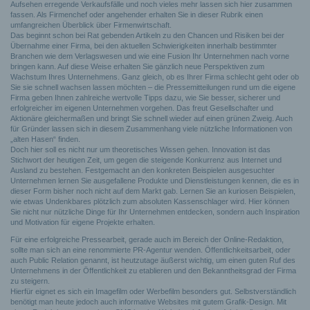
Aufsehen erregende Verkaufsfälle und noch vieles mehr lassen sich hier zusammen
fassen. Als Firmenchef oder angehender erhalten Sie in dieser Rubrik einen
umfangreichen Überblick über Firmenwirtschaft.
Das beginnt schon bei Rat gebenden Artikeln zu den Chancen und Risiken bei der
Übernahme einer Firma, bei den aktuellen Schwierigkeiten innerhalb bestimmter
Branchen wie dem Verlagswesen und wie eine Fusion Ihr Unternehmen nach vorne
bringen kann. Auf diese Weise erhalten Sie gänzlich neue Perspektiven zum
Wachstum Ihres Unternehmens. Ganz gleich, ob es Ihrer Firma schlecht geht oder ob
Sie sie schnell wachsen lassen möchten – die Pressemitteilungen rund um die eigene
Firma geben Ihnen zahlreiche wertvolle Tipps dazu, wie Sie besser, sicherer und
erfolgreicher im eigenen Unternehmen vorgehen. Das freut Gesellschafter und
Aktionäre gleichermaßen und bringt Sie schnell wieder auf einen grünen Zweig. Auch
für Gründer lassen sich in diesem Zusammenhang viele nützliche Informationen von
„alten Hasen“ finden.
Doch hier soll es nicht nur um theoretisches Wissen gehen. Innovation ist das
Stichwort der heutigen Zeit, um gegen die steigende Konkurrenz aus Internet und
Ausland zu bestehen. Festgemacht an den konkreten Beispielen ausgesuchter
Unternehmen lernen Sie ausgefallene Produkte und Dienstleistungen kennen, die es in
dieser Form bisher noch nicht auf dem Markt gab. Lernen Sie an kuriosen Beispielen,
wie etwas Undenkbares plötzlich zum absoluten Kassenschlager wird. Hier können
Sie nicht nur nützliche Dinge für Ihr Unternehmen entdecken, sondern auch Inspiration
und Motivation für eigene Projekte erhalten.
Für eine erfolgreiche Pressearbeit, gerade auch im Bereich der Online-Redaktion,
sollte man sich an eine renommierte PR-Agentur wenden. Öffentlichkeitsarbeit, oder
auch Public Relation genannt, ist heutzutage äußerst wichtig, um einen guten Ruf des
Unternehmens in der Öffentlichkeit zu etablieren und den Bekanntheitsgrad der Firma
zu steigern.
Hierfür eignet es sich ein Imagefilm oder Werbefilm besonders gut. Selbstverständlich
benötigt man heute jedoch auch informative Websites mit gutem Grafik-Design. Mit