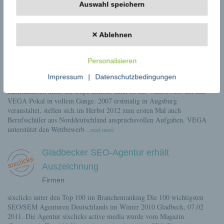
Consignos war von Anfang an der Wunschpartner
Auswahl speichern
...read more
Theoretisches Wissen und praktische
✕ Ablehnen
Fingerfertigkeit
Firmen
Personalisieren
Wenn junge Köche eifrig in der Küche hantieren,
Impressum
|
Datenschutzbedingungen
Nachwuchshotelfachkräfte Cocktails mixen und eine Jury das Ergebnis
fachmännisch unter die Lupe nimmt, dann ist der Wettbewerb um den
VEGA Pokal in vollem Gange. 2007 erstmalig in Augsburg
veranstaltet, stellen sich im Herbst 2012 zum ersten Mal auch
Berufsschüler aus Norddeutschland anspruchsvollen Aufgaben. VEGA
unterstützt den Wettbewerb
...read more
Gladbecker SEO-Agentur erhält
Auszeichnung
Firmen
sixclicks unter den Top 100 im Branchenranking Die 100 wichtigsten
SEO/SEM Agenturen Deutschlands im Winter 2010 Gladbeck, 07.02
2011. Die Agentur sixclicks active media wurde vom Magazin