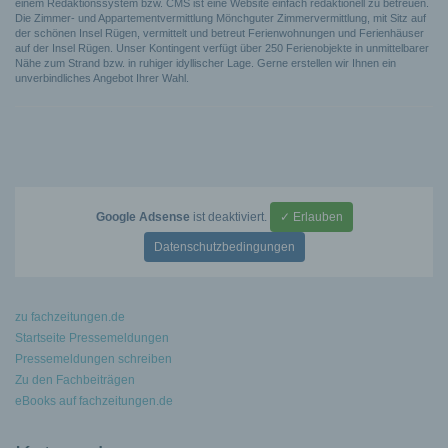
einem Redaktionssystem bzw. CMS ist eine Website einfach redaktionell zu betreuen.
Die Zimmer- und Appartementvermittlung Mönchguter Zimmervermittlung, mit Sitz auf
der schönen Insel Rügen, vermittelt und betreut Ferienwohnungen und Ferienhäuser
auf der Insel Rügen. Unser Kontingent verfügt über 250 Ferienobjekte in unmittelbarer
Nähe zum Strand bzw. in ruhiger idyllischer Lage. Gerne erstellen wir Ihnen ein
unverbindliches Angebot Ihrer Wahl.
Google Adsense
ist deaktiviert.
✓ Erlauben
Datenschutzbedingungen
zu fachzeitungen.de
Startseite Pressemeldungen
Pressemeldungen schreiben
Zu den Fachbeiträgen
eBooks auf fachzeitungen.de