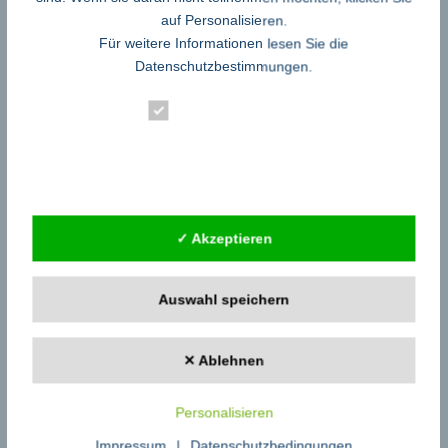
zu fachzeitungen.de
auf Personalisieren.
Startseite Pressemeldungen
Für weitere Informationen lesen Sie die
Pressemeldungen schreiben
Datenschutzbestimmungen
.
Zu den Fachbeiträgen
eBooks auf fachzeitungen.de
Essenziell
Kategorien
Statistik
Allgemein Sonstiges
Externe Dienste
Arbeit – Erziehung – Bildung
Archaeologie Geschichte Geographie
✓ Akzeptieren
Audio – Video – TV – Radio
Auto – Motorrad – Motorgeräte
Banken – Kredit – Finanzberatung
Auswahl speichern
Bau – Mieter – Immobilien
Buchbesprechungen Rezensionen Neuerscheinungen
Burnout-Therapie-Psychologie
✕ Ablehnen
Business – Handel – Gewerbe
Computer Software und Spiele
Dienstleistungen – Berater – Gutachter
Personalisieren
eBooks und Fachzeitschriften zum aktuellen Zeitgeschehen
Impressum
|
Datenschutzbedingungen