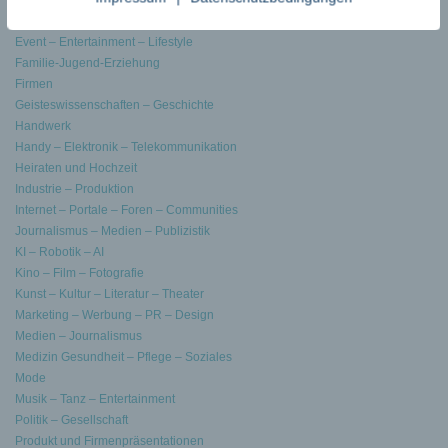
Energie – Verbraucher
Ernährung – Umwelt – Natur
Event – Entertainment – Lifestyle
Familie-Jugend-Erziehung
Firmen
Geisteswissenschaften – Geschichte
Handwerk
Handy – Elektronik – Telekommunikation
Heiraten und Hochzeit
Industrie – Produktion
Internet – Portale – Foren – Communities
Journalismus – Medien – Publizistik
KI – Robotik – AI
Kino – Film – Fotografie
Kunst – Kultur – Literatur – Theater
Marketing – Werbung – PR – Design
Medien – Journalismus
Medizin Gesundheit – Pflege – Soziales
Mode
Musik – Tanz – Entertainment
Politik – Gesellschaft
Produkt und Firmenpräsentationen